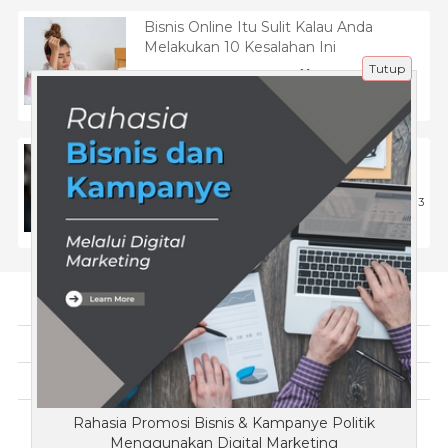
Bisnis Online Itu Sulit Kalau Anda
Melakukan 10 Kesalahan Ini
Tutup
23 Jul 2024 |
616
Unik
Jasa Endorse Aman dan Efektif untuk
Bisnis Online Pemula
15 Apr 2025 |
713
Tips
Tentang Kami
Artikel
Disclaimer
Rahasia Promosi Bisnis & Kampanye Politik
Copyright © KopiMana.com 2018 - All rights reserved
Menggunakan Digital Marketing