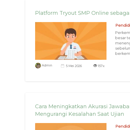
Platform Tryout SMP Online sebagai
Pendid
Perkem
besar t
menenga
sebelum
berkemb
157x
Admin
5 Mei 2026
Cara Meningkatkan Akurasi Jawaban
Mengurangi Kesalahan Saat Ujian
Pendid