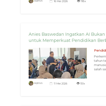
118x
Admin
16 Mei 2026
Anies Baswedan Ingatkan AI Bukan 
untuk Memperkuat Pendidikan Ber
Pendid
Perkemb
tahun t
manusia
salah sa
151x
Admin
11 Mei 2026