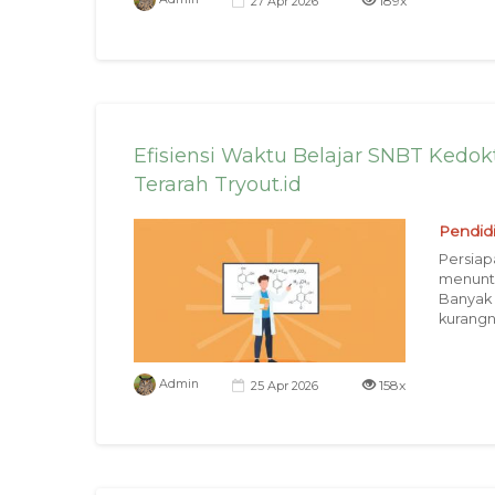
189x
27 Apr 2026
Efisiensi Waktu Belajar SNBT Kedo
Terarah Tryout.id
Pendid
Persiap
menuntu
Banyak 
kurangn
158x
Admin
25 Apr 2026