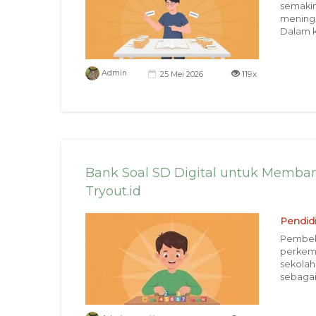
semakin
meningk
Dalam ko
119x
Admin
25 Mei 2026
Bank Soal SD Digital untuk Membant
Tryout.id
Pendid
Pembela
perkemb
sekolah
sebagai