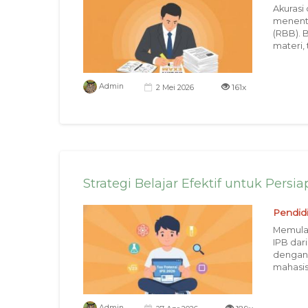
Akurasi
menent
(RBB).
materi, 
161x
Admin
2 Mei 2026
Strategi Belajar Efektif untuk Persi
Pendid
Memulai
IPB dar
dengan 
mahasis
Admin