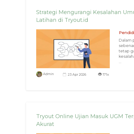
Strategi Mengurangi Kesalahan U
Latihan di Tryout.id
Pendid
Dalam p
sebena
tetap g
kesalah
...
171x
Admin
23 Apr 2026
Tryout Online Ujian Masuk UGM Te
Akurat