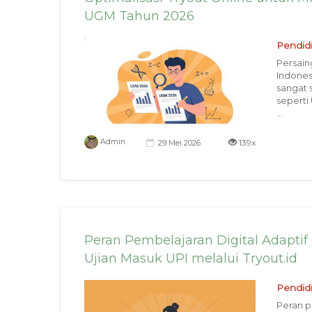
UGM Tahun 2026
Pendid
Persain
Indones
sangat 
seperti
...
139x
Admin
29 Mei 2026
Peran Pembelajaran Digital Adapti
Ujian Masuk UPI melalui Tryout.id
Pendid
Peran p