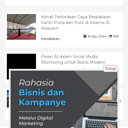
Kenali Perbedaan Gaya Berpakaian
Santri Putra dan Putri di Asrama Al
Masoem
16 Agu 2024 |
1091
Pendidikan
Peran AI dalam Social Media
Monitoring untuk Bisnis Modern
Tutup
7 Maret 2025 |
461
Tips
Wisata Jogja Terbaru Dan Populer 2021
30 Agu 2021 |
2862
Wisata