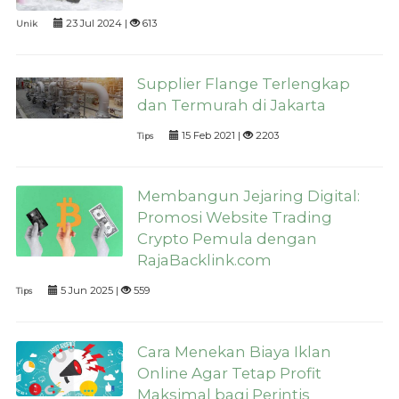
23 Jul 2024 |
613
Unik
Supplier Flange Terlengkap
dan Termurah di Jakarta
15 Feb 2021 |
2203
Tips
Membangun Jejaring Digital:
Promosi Website Trading
Crypto Pemula dengan
RajaBacklink.com
5 Jun 2025 |
559
Tips
Cara Menekan Biaya Iklan
Online Agar Tetap Profit
Maksimal bagi Perintis