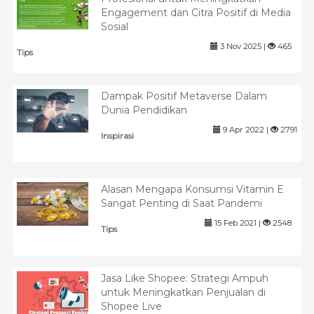
Engagement dan Citra Positif di Media
Sosial
3 Nov 2025 |
465
Tips
Dampak Positif Metaverse Dalam
Dunia Pendidikan
9 Apr 2022 |
2791
Inspirasi
Alasan Mengapa Konsumsi Vitamin E
Sangat Penting di Saat Pandemi
15 Feb 2021 |
2548
Tips
Jasa Like Shopee: Strategi Ampuh
untuk Meningkatkan Penjualan di
Shopee Live