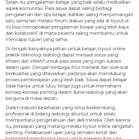
Selain itu, pengalaman belajar yang baik selalu melibatkan
aspek komunitas. Para siswa dapat saling berbagi
pengalaman dan tips belajar, bahkan saling menyemangati
satu sama lain melalui forum diskusi yang ada di tryout.id.
Ini bisa menciptakan pengalaman belajar yang lebih kaya
dan kolaboratif, di mana peserta saling membantu untuk
mencapai tujuan yang sama.
Di tengah banyaknya pilihan untuk belajar, tryout online
praktik teknologi radiologi dapat menjadi solusi yang
efisien dan efektif untuk para siswa yang ingin sukses
dalam ujian. Dengan berbagai fitur menarik dan soal-soal
berkualitas yang ditawarkan, pastinya akan mendukung
proses pembelajaran yang lebih baik. Siswa dapat belajar
tidak hanya untuk lulus, tetapi juga untuk memahami
konsep-konsep penting dalam dunia radiologi yang akan
berguna di masa depan.
Dalam industri kesehatan yang terus berkembang,
profesional di bidang radiologi dituntut untuk selalu
memperbarui pengetahuan dan skill mereka. Oleh karena
itu, persiapan yang matang melalui tryout online sangatlah
penting. Pelaksanaan ujian yang semakin ketat dan
kompetitif mendorong siswa untuk menemukan cara