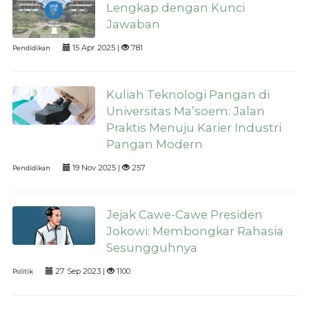
Lengkap dengan Kunci
Jawaban
15 Apr 2025 |
781
Pendidikan
Kuliah Teknologi Pangan di
Universitas Ma’soem: Jalan
Praktis Menuju Karier Industri
Pangan Modern
19 Nov 2025 |
257
Pendidikan
Jejak Cawe-Cawe Presiden
Jokowi: Membongkar Rahasia
Sesungguhnya
27 Sep 2023 |
1100
Politik