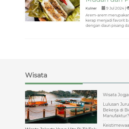
9 Jul 2024 |
Kuliner
Arem-arem merupakan sa
kerap menjadi favorit b
dengan daun pisang dan d
Wisata
Wisata Jogj
Lulusan Juru
Bekerja di B
Manufaktur
Keistimewa