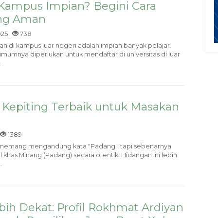
Kampus Impian? Begini Cara
ang Aman
25 |
738
 di kampus luar negeri adalah impian banyak pelajar.
umumnya diperlukan untuk mendaftar di universitas di luar
..
 Kepiting Terbaik untuk Masakan
1389
 memang mengandung kata "Padang", tapi sebenarnya
al khas Minang (Padang) secara otentik. Hidangan ini lebih
.
ih Dekat: Profil Rokhmat Ardiyan