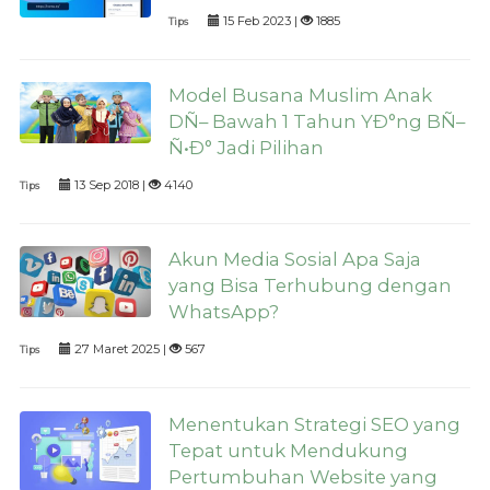
15 Feb 2023 |
1885
Tips
Model Busana Muslim Anak
DÑ– Bawah 1 Tahun YÐ°ng BÑ–
Ñ•Ð° Jadi Pilihan
13 Sep 2018 |
4140
Tips
Akun Media Sosial Apa Saja
yang Bisa Terhubung dengan
WhatsApp?
27 Maret 2025 |
567
Tips
Menentukan Strategi SEO yang
Tepat untuk Mendukung
Pertumbuhan Website yang