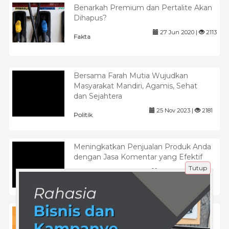
Benarkah Premium dan Pertalite Akan
Dihapus?
27 Jun 2020 |
2113
Fakta
Bersama Farah Mutia Wujudkan
Masyarakat Mandiri, Agamis, Sehat
dan Sejahtera
25 Nov 2023 |
2181
Politik
Meningkatkan Penjualan Produk Anda
dengan Jasa Komentar yang Efektif
Tutup
19 Apr 2025 |
674
Tips
Platform Tryout SMP Online sebagai
Solusi Belajar Modern Siswa