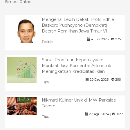
Bimbel Online
Mengenal Lebih Dekat: Profil Edhie
Baskoro Yudhoyono (Demokrat)
Daerah Pemilihan Jawa Timur VII
4 Jun 2025 |
735
Politik
Social Proof dan Kepercayaan:
Manfaat Jasa Komentar Asli untuk
Meningkatkan Kredibilitas Iklan
20 Des 2025 |
296
Tips
Nikmati Kuliner Unik di MW Parkside
Tavern
27 Agu 2024 |
1027
Tips