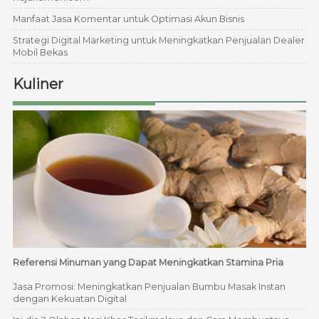
Manfaat Jasa Komentar untuk Optimasi Akun Bisnis
Strategi Digital Marketing untuk Meningkatkan Penjualan Dealer
Mobil Bekas
Kuliner
Referensi Minuman yang Dapat Meningkatkan Stamina Pria
Jasa Promosi: Meningkatkan Penjualan Bumbu Masak Instan
dengan Kekuatan Digital