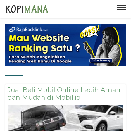
Jual Beli Mobil Online Lebih Aman
dan Mudah di Mobil.id