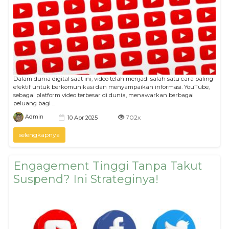
Dalam dunia digital saat ini, video telah menjadi salah satu cara paling
efektif untuk berkomunikasi dan menyampaikan informasi. YouTube,
sebagai platform video terbesar di dunia, menawarkan berbagai
peluang bagi ...
702x
Admin
10 Apr 2025
selengkapnya
Engagement Tinggi Tanpa Takut
Suspend? Ini Strateginya!