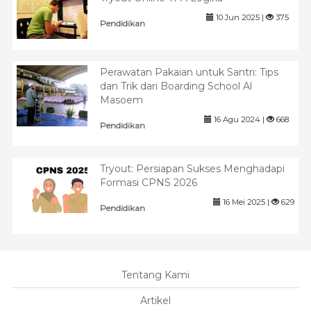
10 Jun 2025 |
375
Pendidikan
Perawatan Pakaian untuk Santri: Tips
dan Trik dari Boarding School Al
Masoem
16 Agu 2024 |
668
Pendidikan
Tryout: Persiapan Sukses Menghadapi
Formasi CPNS 2026
16 Mei 2025 |
629
Pendidikan
Tentang Kami
Artikel