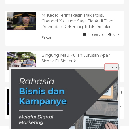
M Kece: Terimakasih Pak Polisi,
Channel Youtube Saya Tidak di Take
Down dan Rekening Tidak Diblokir
22 Sep 2021 |
1744
Fakta
Bingung Mau Kuliah Jurusan Apa?
Simak Di Sini Yuk
Tutup
29 Apr 2021 |
2535
Tips
Strategi Membuat Grup Facebook yang
Interaktif dan Tumbuh Cepat
15 Apr 2025 |
1001
Tips