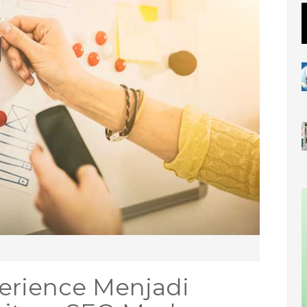
erience Menjadi