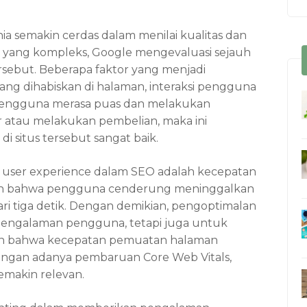
ia semakin cerdas dalam menilai kualitas dan
ma yang kompleks, Google mengevaluasi sejauh
sebut. Beberapa faktor yang menjadi
ang dihabiskan di halaman, interaksi pengguna
a pengguna merasa puas dan melakukan
lir atau melakukan pembelian, maka ini
situs tersebut sangat baik.
ri user experience dalam SEO adalah kecepatan
an bahwa pengguna cenderung meninggalkan
i tiga detik. Dengan demikian, pengoptimalan
 pengalaman pengguna, tetapi juga untuk
n bahwa kecepatan pemuatan halaman
engan adanya pembaruan Core Web Vitals,
emakin relevan.