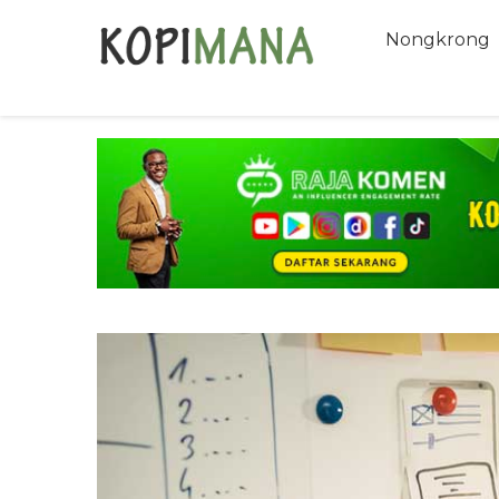
Nongkrong