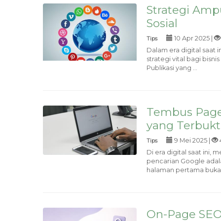
Strategi Amp
Sosial
10 Apr 2025 |
Tips
Dalam era digital saat i
strategi vital bagi bisn
Publikasi yang ...
Tembus Page
yang Terbukti
9 Mei 2025 |
Tips
Di era digital saat ini
pencarian Google adala
halaman pertama bukan
On-Page SEO 