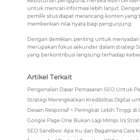
kebutuhan pengguna, mereka lebih cenderu
untuk mencari informasi lebih lanjut. Den
pemilik situs dapat merancang konten yang ti
memberikan nilai nyata bagi pengunjung.
Dengan demikian, penting untuk menyadari 
merupakan fokus sekunder dalam strategi 
yang berkontribusi langsung terhadap keberh
Artikel Terkait
Pengenalan Dasar Pemasaran SEO Untuk P
Strategi Meningkatkan Kredibilitas Digital 
Desain Responsif = Peringkat Lebih Tinggi di
Google Page One Bukan Lagi Mimpi: Ini Strat
SEO Sandbox: Apa Itu dan Bagaimana Cara K