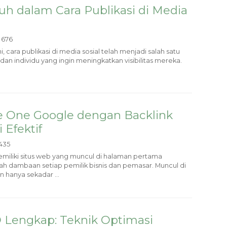
uh dalam Cara Publikasi di Media
676
ni, cara publikasi di media sosial telah menjadi salah satu
is dan individu yang ingin meningkatkan visibilitas mereka.
 One Google dengan Backlink
 Efektif
435
, memiliki situs web yang muncul di halaman pertama
h dambaan setiap pemilik bisnis dan pemasar. Muncul di
 hanya sekadar ...
Lengkap: Teknik Optimasi