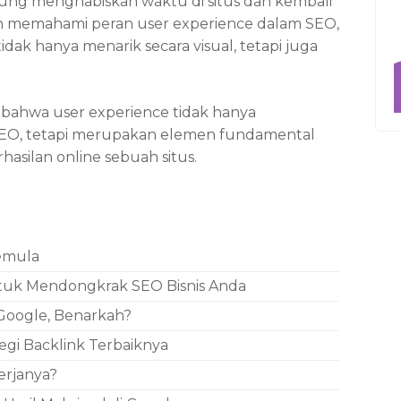
ng menghabiskan waktu di situs dan kembali
gan memahami
peran user experience dalam SEO
,
dak hanya menarik secara visual, tetapi juga
bahwa user experience tidak hanya
SEO, tetapi merupakan elemen fundamental
asilan online sebuah situs.
emula
untuk Mendongkrak SEO Bisnis Anda
 Google, Benarkah?
egi Backlink Terbaiknya
erjanya?