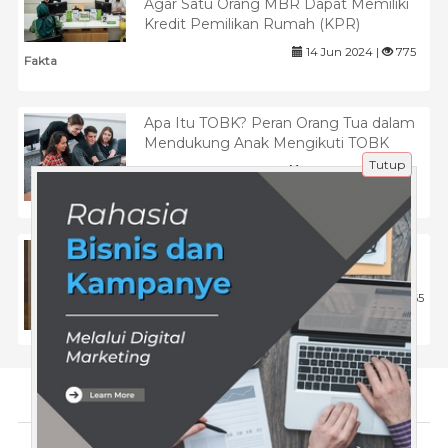
Agar Satu Orang MBR Dapat Memiliki
Kredit Pemilikan Rumah (KPR)
14 Jun 2024 |
775
Fakta
Apa Itu TOBK? Peran Orang Tua dalam
Mendukung Anak Mengikuti TOBK
Tutup
18 Maret 2025 |
519
Pendidikan
Kontroversi Gufron dan "Bahasa
Bidadari
9 Jul 2024 |
1165
Fakta
Tentang Kami
Artikel