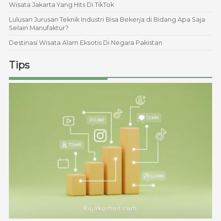
Wisata Jakarta Yang Hits Di TikTok
Lulusan Jurusan Teknik Industri Bisa Bekerja di Bidang Apa Saja
Selain Manufaktur?
Destinasi Wisata Alam Eksotis Di Negara Pakistan
Tips