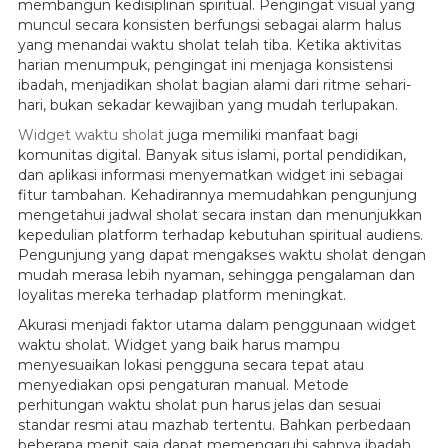
membangun kedisiplinan spiritual. Pengingat visual yang
muncul secara konsisten berfungsi sebagai alarm halus
yang menandai waktu sholat telah tiba. Ketika aktivitas
harian menumpuk, pengingat ini menjaga konsistensi
ibadah, menjadikan sholat bagian alami dari ritme sehari-
hari, bukan sekadar kewajiban yang mudah terlupakan.
Widget waktu sholat
juga memiliki manfaat bagi
komunitas digital. Banyak situs islami, portal pendidikan,
dan aplikasi informasi menyematkan widget ini sebagai
fitur tambahan. Kehadirannya memudahkan pengunjung
mengetahui jadwal sholat secara instan dan menunjukkan
kepedulian platform terhadap kebutuhan spiritual audiens.
Pengunjung yang dapat mengakses waktu sholat dengan
mudah merasa lebih nyaman, sehingga pengalaman dan
loyalitas mereka terhadap platform meningkat.
Akurasi menjadi faktor utama dalam penggunaan widget
waktu sholat. Widget yang baik harus mampu
menyesuaikan lokasi pengguna secara tepat atau
menyediakan opsi pengaturan manual. Metode
perhitungan waktu sholat pun harus jelas dan sesuai
standar resmi atau mazhab tertentu. Bahkan perbedaan
beberapa menit saja dapat memengaruhi sahnya ibadah,