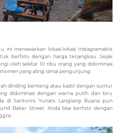
u ini menawarkan lokasi-lokasi Instagramable
tuk berfoto dengan harga terjangkau. Sejak
ungi oleh sekitar 10 ribu orang yang didominasi
 momen yang aling ramai pengunjung.
h dinding benteng atau kastil dengan sumur
g didominasi dengan warna putih dan biru
a di Santorini, Yunani. Langlang Buana pun
nd Baker Street. Anda bisa berfoto dengan
ng legendaris di Inggris.