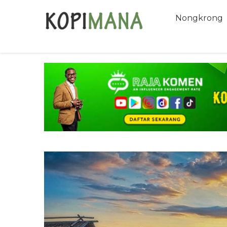
Nongkrong