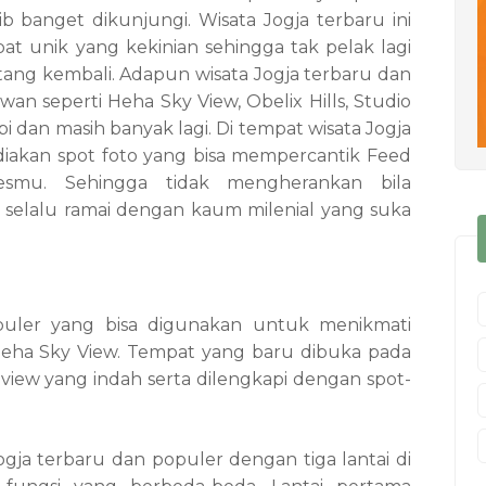
b banget dikunjungi. Wisata Jogja terbaru ini
unik yang kekinian sehingga tak pelak lagi
g kembali. Adapun wisata Jogja terbaru dan
wan seperti Heha Sky View, Obelix Hills, Studio
dan masih banyak lagi. Di tempat wisata Jogja
ediakan spot foto yang bisa mempercantik Feed
esmu. Sehingga tidak mengherankan bila
i selalu ramai dengan kaum milenial yang suka
opuler yang bisa digunakan untuk menikmati
Heha Sky View. Tempat yang baru dibuka pada
 view yang indah serta dilengkapi dengan spot-
ja terbaru dan populer dengan tiga lantai di