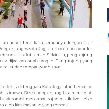
alon udara, teras kaca, semuanya dengan latar
engunjung wisata Jogja terbaru dan populer
an di sudut-sudut taman. Selain itu, pengunjung
 untuk dijadikan buah tangan. Pengunjung yang
ta toilet dan tempat wudhunya.
 terletak di tenggara Kota Jogja atau berada di
ah Istimewa. Di sini pengunjung bisa menikmati
ukit sambil menikmati sajian musik live. Lebih
isajikan oleh kios makanan yang tersedia.