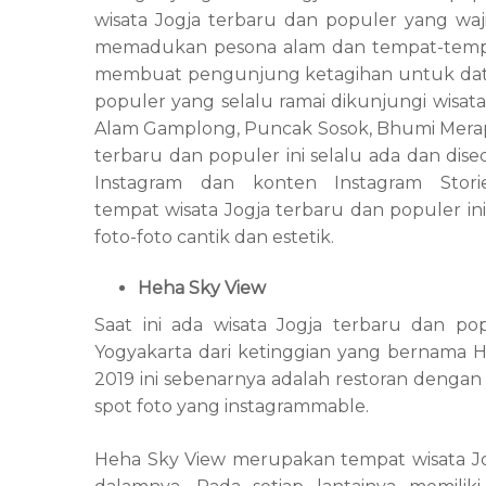
wisata Jogja terbaru dan populer yang waji
memadukan pesona alam dan tempat-tempat 
membuat pengunjung ketagihan untuk datan
populer yang selalu ramai dikunjungi wisata
Alam Gamplong, Puncak Sosok, Bhumi Merapi 
terbaru dan populer ini selalu ada dan dis
Instagram dan konten Instagram Stori
tempat wisata Jogja terbaru dan populer in
foto-foto cantik dan estetik.
Heha Sky View
Saat ini ada wisata Jogja terbaru dan p
Yogyakarta dari ketinggian yang bernama 
2019 ini sebenarnya adalah restoran dengan
spot foto yang instagrammable.
Heha Sky View merupakan tempat wisata Jog