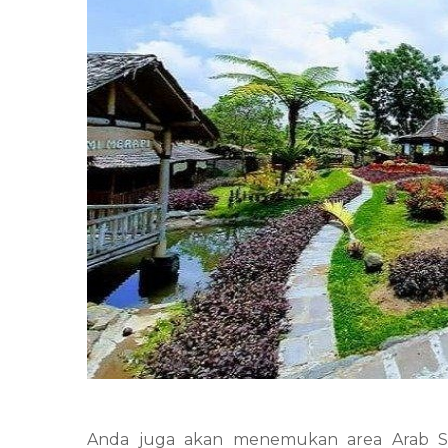
Anda juga akan menemukan area Arab Str