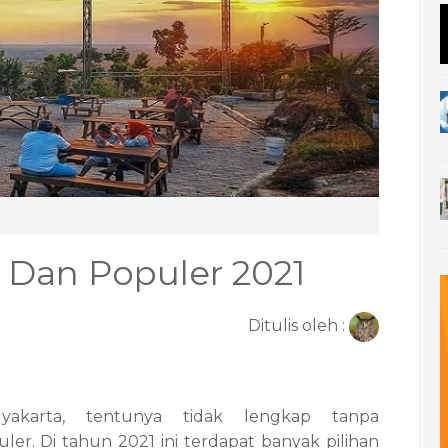
 Dan Populer 2021
Ditulis oleh :
akarta, tentunya tidak lengkap tanpa
er. Di tahun 2021 ini terdapat banyak pilihan