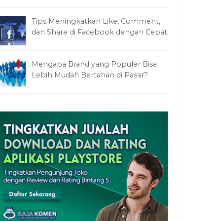
Tips Meningkatkan Like, Comment,
dan Share di Facebook dengan Cepat
Mengapa Brand yang Populer Bisa
Lebih Mudah Bertahan di Pasar?