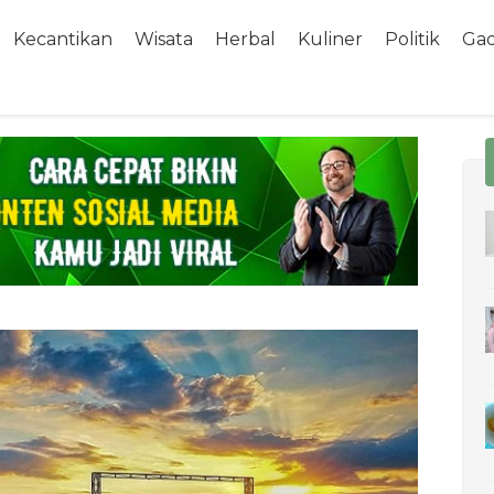
Kecantikan
Wisata
Herbal
Kuliner
Politik
Ga