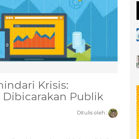
ndari Krisis:
Dibicarakan Publik
Ditulis oleh :