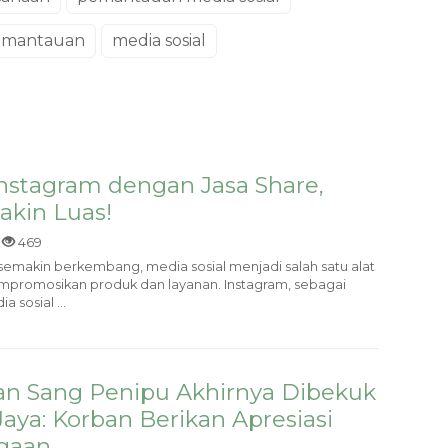
emantauan
media sosial
Instagram dengan Jasa Share,
kin Luas!
|
469
 semakin berkembang, media sosial menjadi salah satu alat
empromosikan produk dan layanan. Instagram, sebagai
 sosial ...
n Sang Penipu Akhirnya Dibekuk
aya: Korban Berikan Apresiasi
gaan