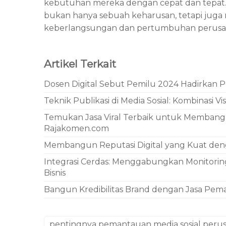
kebutuhan mereka dengan cepat dan tepat. 
bukan hanya sebuah keharusan, tetapi juga
keberlangsungan dan pertumbuhan perusah
Artikel Terkait
Dosen Digital Sebut Pemilu 2024 Hadirkan Pe
Teknik Publikasi di Media Sosial: Kombinasi 
Temukan Jasa Viral Terbaik untuk Membangu
Rajakomen.com
Membangun Reputasi Digital yang Kuat den
Integrasi Cerdas: Menggabungkan Monitori
Bisnis
Bangun Kredibilitas Brand dengan Jasa Pema
pentingnya pemantauan media sosial peru