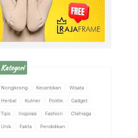
Kategori
Nongkrong
Kecantikan
Wisata
Herbal
Kuliner
Politik
Gadget
Tips
Inspirasi
Fashion
Olahraga
Unik
Fakta
Pendidikan