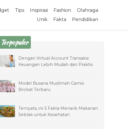
dget
Tips
Inspirasi
Fashion
Olahraga
Unik
Fakta
Pendidikan
Terpopuler
Dengan Virtual Account Transaksi
Keuangan Lebih Mudah dan Praktis
Model Busana Muslimah Gamis
Brokat Terbaru
Ternyata, ini 5 Fakta Menarik Makanan
Seblak untuk Kesehatan