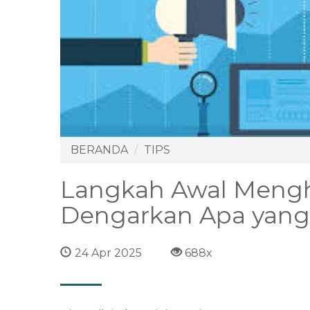
BERANDA
TIPS
Langkah Awal Menghi
Dengarkan Apa yang 
24 Apr 2025
688x