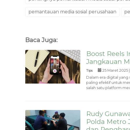
pemantauan media sosial perusahaan
p
Baca Juga:
Boost Reels 
Jangkauan Ma
25 Maret 2025 
Tips
Dalam era digital yang
paling efektif untuk m
salah satu platform media
Rudy Gunawa
Polda Metro J
dan Penghar