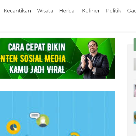
Kecantikan
Wisata
Herbal
Kuliner
Politik
Ga