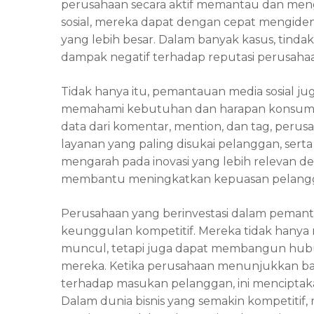
perusahaan secara aktif memantau dan menga
sosial, mereka dapat dengan cepat mengident
yang lebih besar. Dalam banyak kasus, tinda
dampak negatif terhadap reputasi perusaha
Tidak hanya itu, pemantauan media sosial
memahami kebutuhan dan harapan konsume
data dari komentar, mention, dan tag, perus
layanan yang paling disukai pelanggan, serta 
mengarah pada inovasi yang lebih relevan d
membantu meningkatkan kepuasan pelang
Perusahaan yang berinvestasi dalam pemantau
keunggulan kompetitif. Mereka tidak han
muncul, tetapi juga dapat membangun hub
mereka. Ketika perusahaan menunjukkan 
terhadap masukan pelanggan, ini menciptakan 
Dalam dunia bisnis yang semakin kompetitif, 