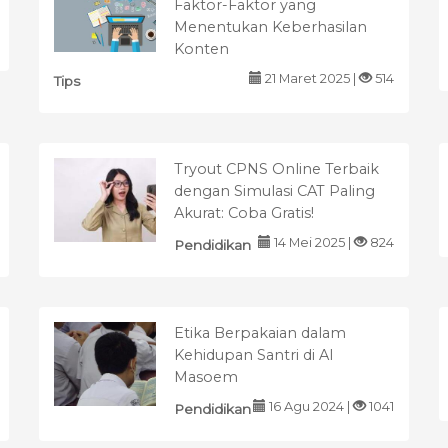
Faktor-Faktor yang
Menentukan Keberhasilan
Konten
21 Maret 2025 |
514
Tips
Tryout CPNS Online Terbaik
dengan Simulasi CAT Paling
Akurat: Coba Gratis!
14 Mei 2025 |
824
Pendidikan
Etika Berpakaian dalam
Kehidupan Santri di Al
Masoem
16 Agu 2024 |
1041
Pendidikan