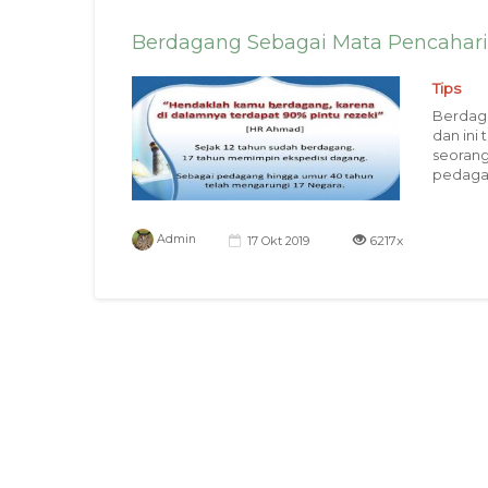
Berdagang Sebagai Mata Pencahar
Tips
Berdaga
dan ini
seorang
pedagan
6217x
Admin
17 Okt 2019