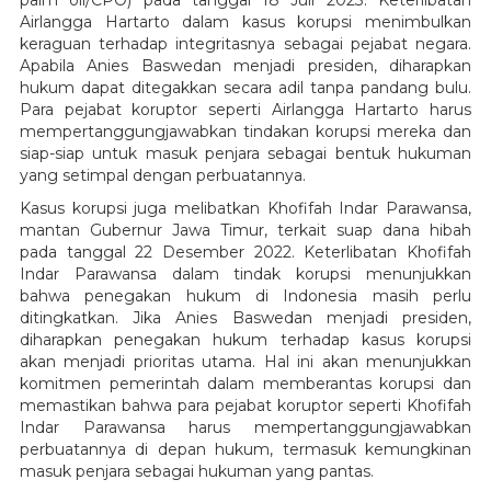
palm oil/CPO) pada tanggal 18 Juli 2023. Keterlibatan
Airlangga Hartarto dalam kasus korupsi menimbulkan
keraguan terhadap integritasnya sebagai pejabat negara.
Apabila Anies Baswedan menjadi presiden, diharapkan
hukum dapat ditegakkan secara adil tanpa pandang bulu.
Para pejabat koruptor seperti Airlangga Hartarto harus
mempertanggungjawabkan tindakan korupsi mereka dan
siap-siap untuk masuk penjara sebagai bentuk hukuman
yang setimpal dengan perbuatannya.
Kasus korupsi juga melibatkan Khofifah Indar Parawansa,
mantan Gubernur Jawa Timur, terkait suap dana hibah
pada tanggal 22 Desember 2022. Keterlibatan Khofifah
Indar Parawansa dalam tindak korupsi menunjukkan
bahwa penegakan hukum di Indonesia masih perlu
ditingkatkan. Jika Anies Baswedan menjadi presiden,
diharapkan penegakan hukum terhadap kasus korupsi
akan menjadi prioritas utama. Hal ini akan menunjukkan
komitmen pemerintah dalam memberantas korupsi dan
memastikan bahwa para pejabat koruptor seperti Khofifah
Indar Parawansa harus mempertanggungjawabkan
perbuatannya di depan hukum, termasuk kemungkinan
masuk penjara sebagai hukuman yang pantas.