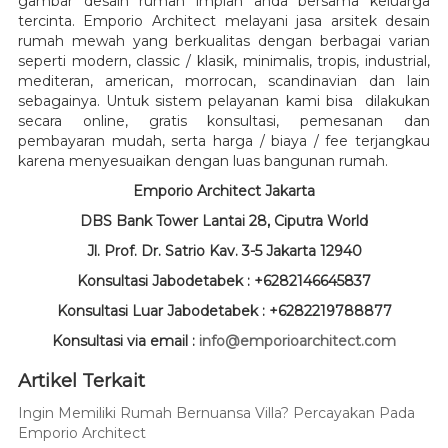
gambar desain rumah impian anda bersama keluarga
tercinta. Emporio Architect melayani jasa arsitek desain
rumah mewah yang berkualitas dengan berbagai varian
seperti modern, classic / klasik, minimalis, tropis, industrial,
mediteran, american, morrocan, scandinavian dan lain
sebagainya. Untuk sistem pelayanan kami bisa dilakukan
secara online, gratis konsultasi, pemesanan dan
pembayaran mudah, serta harga / biaya / fee terjangkau
karena menyesuaikan dengan luas bangunan rumah.
Emporio Architect Jakarta
DBS Bank Tower Lantai 28, Ciputra World
Jl. Prof. Dr. Satrio Kav. 3-5 Jakarta 12940
Konsultasi Jabodetabek : +6282146645837
Konsultasi Luar Jabodetabek : +6282219788877
Konsultasi via email :
info@emporioarchitect.com
Artikel Terkait
Ingin Memiliki Rumah Bernuansa Villa? Percayakan Pada
Emporio Architect