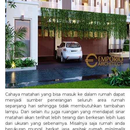
Cahaya matahari yang bisa masuk ke dalam rumah dapat
menjadi sumber penerangan seluruh area rumah
sepanjang hari sehingga tidak membutuhkan tambahan
lampu. Dan selain itu juga ruangan yang mendapat sinar
matahari akan terlihat lebih terang dan berkesan lebih luas
dari ukuran yang sebenarnya. Misalnya saja rumah anda
berukuran mungil, berkat jasa
arsitek rumah minimalis