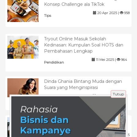
Konsep Challenge ala TikTok
20 Apr 2025 |
958
Tips
Tryout Online Masuk Sekolah
Kedinasan: Kumpulan Soal HOTS dan
Pembahasan Lengkap
11 Mei 2025 |
964
Pendidikan
Dinda Ghania Bintang Muda dengan
Suara yang Menginspirasi
Tutup
11 Apr 2026 |
188
Inspirasi
Tryout Online Bahasa Inggris: Solusi
Tepat Persiapan UNBK
15 Jun 2025 |
445