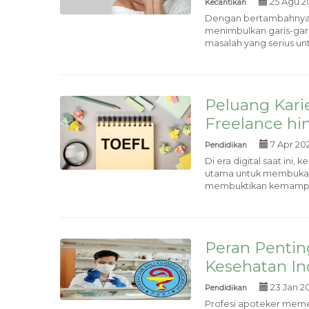
25 Agu 2
Kecantikan
Dengan bertambahnya u
menimbulkan garis-gari
masalah yang serius untu
Peluang Karie
Freelance h
7 Apr 202
Pendidikan
Di era digital saat ini
utama untuk membuka be
membuktikan kemampuan
Peran Pentin
Kesehatan In
23 Jan 20
Pendidikan
Profesi apoteker meme