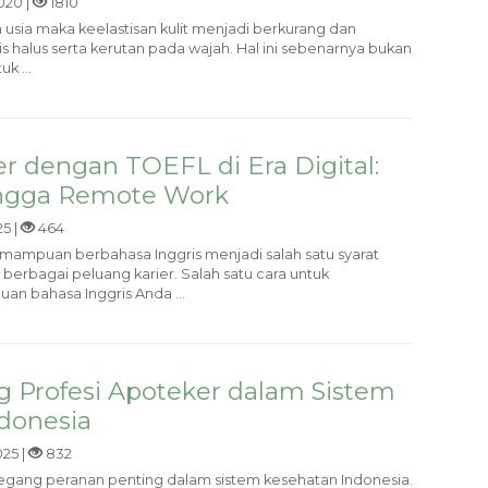
020 |
1810
sia maka keelastisan kulit menjadi berkurang dan
s halus serta kerutan pada wajah. Hal ini sebenarnya bukan
k ...
r dengan TOEFL di Era Digital:
ingga Remote Work
5 |
464
, kemampuan berbahasa Inggris menjadi salah satu syarat
rbagai peluang karier. Salah satu cara untuk
 bahasa Inggris Anda ...
g Profesi Apoteker dalam Sistem
donesia
25 |
832
gang peranan penting dalam sistem kesehatan Indonesia.