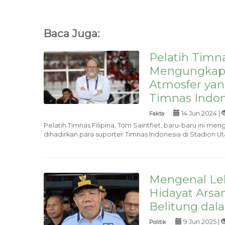
Baca Juga:
Pelatih Timna
Mengungkapk
Atmosfer yan
Timnas Indon
14 Jun 2024 |
Fakta
Pelatih Timnas Filipina, Tom Saintfiet, baru-baru ini
dihadirkan para suporter Timnas Indonesia di Stadion U
Mengenal Leb
Hidayat Arsa
Belitung dala
9 Jun 2025 |
Politik