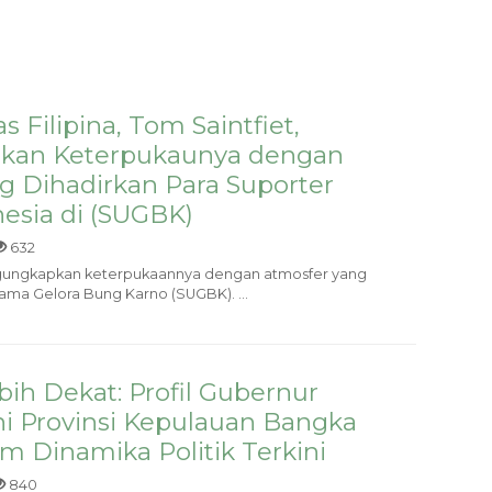
s Filipina, Tom Saintfiet,
an Keterpukaunya dengan
g Dihadirkan Para Suporter
esia di (SUGBK)
632
 mengungkapkan keterpukaannya dengan atmosfer yang
tama Gelora Bung Karno (SUGBK). ...
ih Dekat: Profil Gubernur
ni Provinsi Kepulauan Bangka
m Dinamika Politik Terkini
840