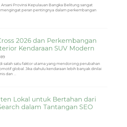
t Arsani Provinsi Kepulauan Bangka Belitung sangat
s, mengingat peran pentingnya dalam perkembangan
 Cross 2026 dan Perkembangan
Interior Kendaraan SUV Modern
89
jadi salah satu faktor utama yang mendorong perubahan
omotif global. Jika dahulu kendaraan lebih banyak dinilai
s dan ...
ten Lokal untuk Bertahan dari
 Search dalam Tantangan SEO