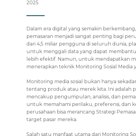
2025
Dalam era digital yang semakin berkembang,
pemasaran menjadi sangat penting bagi peru
dari 4,5 miliar pengguna di seluruh dunia, p
untuk menggali data yang dapat membantu
lebih efektif. Namun, untuk mendapatkan m
menerapkan teknik Monitoring Sosial Media 
Monitoring media sosial bukan hanya sekada
tentang produk atau merek kita. Ini adalah 
mencakup pengumpulan, analisis, dan pemanf
untuk memahami perilaku, preferensi, dan k
perusahaan bisa merancang Strategi Pemasar
target pasar mereka.
Salah satu manfaat utama dari Monitoring Sosi