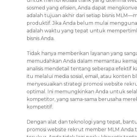
untuk memonetisasi trafik yang diterima we
sosmed yang efisien, Anda dapat mengkonver
adalah tujuan akhir dari setiap bisnis ML
produktif. Jika Anda belum mulai menggun
adalah waktu yang tepat untuk mempertimba
bisnis Anda.
Tidak hanya memberikan layanan yang sangat
memudahkan Anda dalam memantau kemaju
analisis mendetail tentang seberapa efekti
itu melalui media sosial, email, atau konten
menyesuaikan strategi
promosi website rek
optimal. Ini memungkinkan Anda untuk sela
kompetitor, yang sama-sama berusaha mere
kompetitif.
Dengan alat dan teknologi yang tepat, bantuan
promosi website rekrut member MLM Anda tida