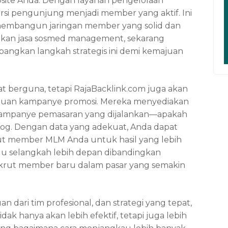
bsite Anda. Dengan layanan pengelolaan
si pengunjung menjadi member yang aktif. Ini
M—membangun jaringan member yang solid dan
akan jasa sosmed management, sekarang
ngkan langkah strategis ini demi kemajuan
 berguna, tetapi RajaBacklink.com juga akan
an kampanye promosi. Mereka menyediakan
f kampanye pemasaran yang dijalankan—apakah
 blog. Dengan data yang adekuat, Anda dapat
rut member MLM
Anda untuk hasil yang lebih
lu selangkah lebih depan dibandingkan
krut member baru dalam pasar yang semakin
 dari tim profesional, dan strategi yang tepat,
k hanya akan lebih efektif, tetapi juga lebih