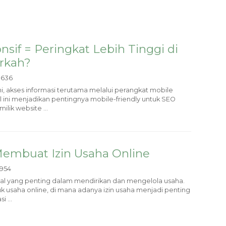
sif = Peringkat Lebih Tinggi di
rkah?
636
ini, akses informasi terutama melalui perangkat mobile
 ini menjadikan pentingnya mobile-friendly untuk SEO
ilik website ...
Membuat Izin Usaha Online
954
hal yang penting dalam mendirikan dan mengelola usaha.
tuk usaha online, di mana adanya izin usaha menjadi penting
 ...