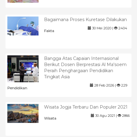
Bagaimana Proses Kuretase Dilakukan
30 Mei 2020 |
2404
Fakta
Bangga Atas Capaian Internasional
Berikut Dosen Berprestasi Al Ma'soem
Peraih Penghargaan Pendidikan
Tingkat Asia
28 Feb 2026 |
229
Pendidikan
Wisata Jogja Terbaru Dan Populer 2021
30 Agu 2021 |
2866
Wisata