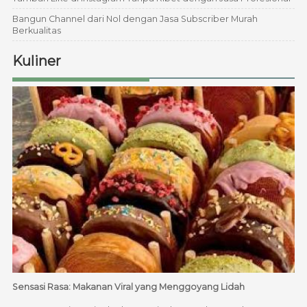
Bangun Channel dari Nol dengan Jasa Subscriber Murah
Berkualitas
Kuliner
Sensasi Rasa: Makanan Viral yang Menggoyang Lidah