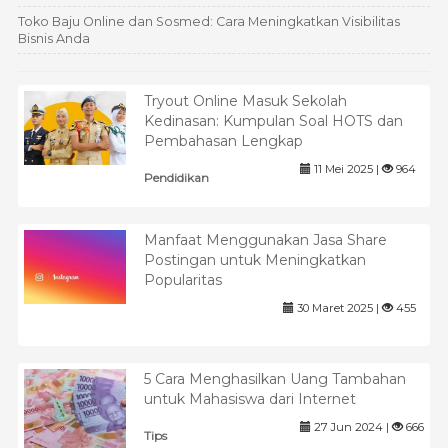
Toko Baju Online dan Sosmed: Cara Meningkatkan Visibilitas
Bisnis Anda
Tryout Online Masuk Sekolah
Kedinasan: Kumpulan Soal HOTS dan
Pembahasan Lengkap
11 Mei 2025 |
964
Pendidikan
Manfaat Menggunakan Jasa Share
Postingan untuk Meningkatkan
Popularitas
30 Maret 2025 |
455
5 Cara Menghasilkan Uang Tambahan
untuk Mahasiswa dari Internet
27 Jun 2024 |
666
Tips