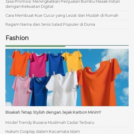
Jasa Promosi: Meningkatkan Penjualan Bumbu Masak Instan
dengan Kekuatan Digital
Cara Membuat Kue Cucur yang Lezat dan Mudah di Rumah
Ragam Nama dan Jenis Salad Populer di Dunia
Fashion
Bisakah Tetap Stylish dengan Jejak Karbon Minim?
Model Trendy Busana Muslimah Cadar Terbaru
Hukum Cosplay dalam Kacamata Islam