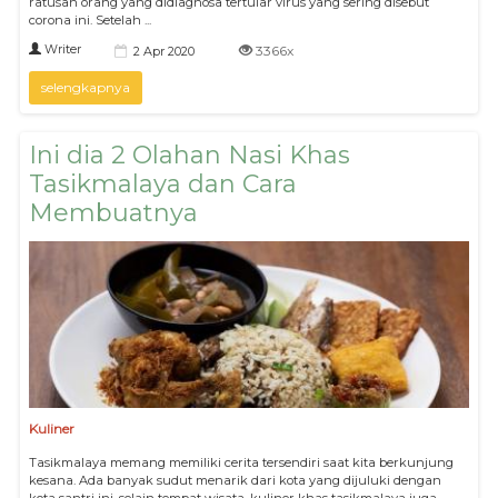
ratusan orang yang didiagnosa tertular virus yang sering disebut
corona ini. Setelah ...
Writer
3366x
2 Apr 2020
selengkapnya
Ini dia 2 Olahan Nasi Khas
Tasikmalaya dan Cara
Membuatnya
Kuliner
Tasikmalaya memang memiliki cerita tersendiri saat kita berkunjung
kesana. Ada banyak sudut menarik dari kota yang dijuluki dengan
kota santri ini. selain tempat wisata, kuliner khas tasikmalaya juga