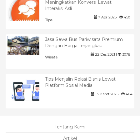
Meningkatkan Konversi Lewat
Interaksi Asli
7 Apr 2025 |
450
Tips
Jasa Sewa Bus Pariwisata Premium
Dengan Harga Terjangkau
22 Des 2021 |
3078
Wisata
Tips Menjalin Relasi Bisnis Lewat
Platform Sosial Media
13 Maret 2025 |
464
Tentang Kami
Artikel