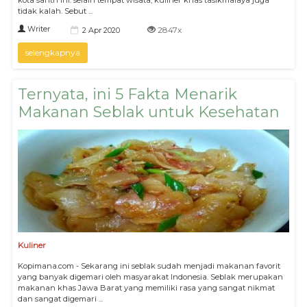
tidak kalah. Sebut ...
Writer
2847x
2 Apr 2020
selengkapnya
Ternyata, ini 5 Fakta Menarik
Makanan Seblak untuk Kesehatan
Kuliner
Kopimana.com - Sekarang ini seblak sudah menjadi makanan favorit
yang banyak digemari oleh masyarakat Indonesia. Seblak merupakan
makanan khas Jawa Barat yang memiliki rasa yang sangat nikmat
dan sangat digemari ...