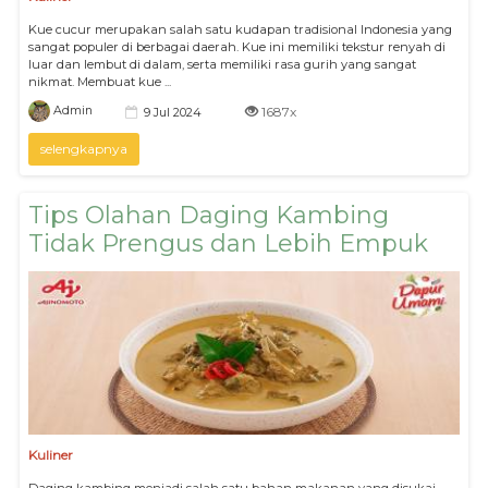
Kue cucur merupakan salah satu kudapan tradisional Indonesia yang
sangat populer di berbagai daerah. Kue ini memiliki tekstur renyah di
luar dan lembut di dalam, serta memiliki rasa gurih yang sangat
nikmat. Membuat kue ...
1687x
Admin
9 Jul 2024
selengkapnya
Tips Olahan Daging Kambing
Tidak Prengus dan Lebih Empuk
Kuliner