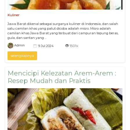
Kuliner
Jawa Barat dikenal sebagai surganya kuliner di Indonesia, dan salah
satu camilan khas yang patut dicoba adalah misro. Misro adalah
camilan khas Jawa Barat yang terbuat dari campuran tepung beras,
gula, dan santan yang ...
1501x
Admin
9 Jul 2024
selengkapnya
Mencicipi Kelezatan Arem-Arem :
Resep Mudah dan Praktis