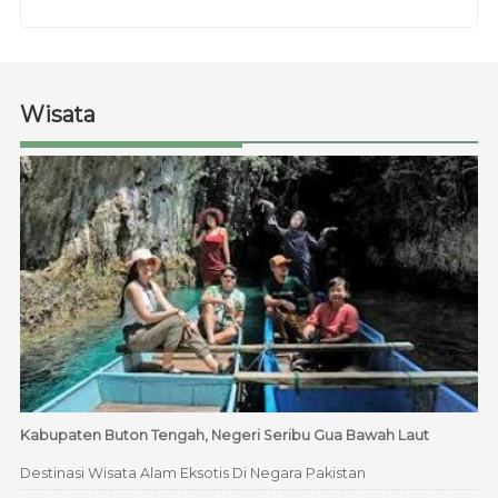
Wisata
Kabupaten Buton Tengah, Negeri Seribu Gua Bawah Laut
Destinasi Wisata Alam Eksotis Di Negara Pakistan