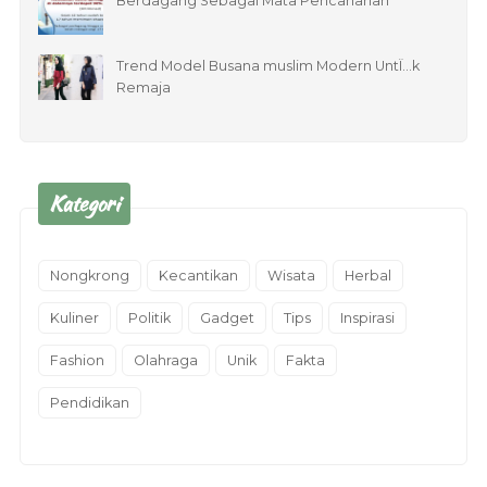
Berdagang Sebagai Mata Pencaharian
Trend Model Busana muslim Modern UntÏ…k
Remaja
Kategori
Nongkrong
Kecantikan
Wisata
Herbal
Kuliner
Politik
Gadget
Tips
Inspirasi
Fashion
Olahraga
Unik
Fakta
Pendidikan