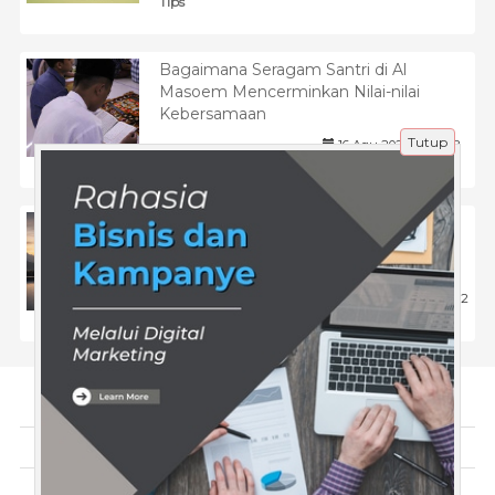
Tips
Bagaimana Seragam Santri di Al
Masoem Mencerminkan Nilai-nilai
Kebersamaan
Tutup
16 Agu 2024 |
648
Pendidikan
Jeep Grand Cherokee sebagai Simbol
Evolusi SUV Modern: Identitas,
Teknologi, dan Posisi Global
21 Jun 2026 |
92
Tips
Tentang Kami
Artikel
Disclaimer