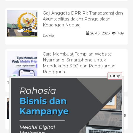
Gaji Anggota DPR RI: Transparansi dan
Akuntabilitas dalam Pengelolaan
Keuangan Negara
26 Apr 2025 |
1489
Politik
Cara Membuat Tampilan Website
Nyaman di Smartphone untuk
Mendukung SEO dan Pengalaman
Pengguna
Tutup
27 Jun 2026 |
124
Tips
10 Strategi Pemasaran Hemat Biaya
Untuk Bisnis Kecil
14 Jun 2024 |
779
Tips