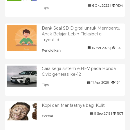
6 Okt 2022 |
1604
Tips
Bank Soal SD Digital untuk Membantu
Anak Belajar Lebih Fleksibel di
Tryout.id
16 Mei 2026 |
114
Pendidikan
Cara kerja sistem e:HEV pada Honda
Civic generasi ke-12
11 Apr 2026 |
134
Tips
Kopi dan Manfaatnya bagi Kulit
9 Sep 2019 |
1971
Herbal