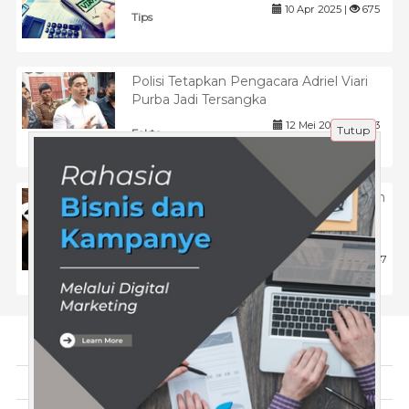
10 Apr 2025 |
675
Tips
Polisi Tetapkan Pengacara Adriel Viari
Purba Jadi Tersangka
12 Mei 2026 |
143
Tutup
Fakta
Dari Desain ke Interaksi: Memanfaatkan
Ide Konten Kreatif sebagai Arsitek
Keterlibatan Audiens
9 Des 2025 |
247
Tips
Tentang Kami
Artikel