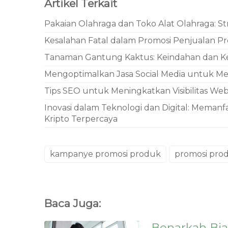
Artikel Terkait
Pakaian Olahraga dan Toko Alat Olahraga: Str
Kesalahan Fatal dalam Promosi Penjualan Pr
Tanaman Gantung Kaktus: Keindahan dan Ke
Mengoptimalkan Jasa Social Media untuk M
Tips SEO untuk Meningkatkan Visibilitas Webs
Inovasi dalam Teknologi dan Digital: Meman
Kripto Terpercaya
kampanye promosi produk
promosi pro
Baca Juga:
Benarkah Bia