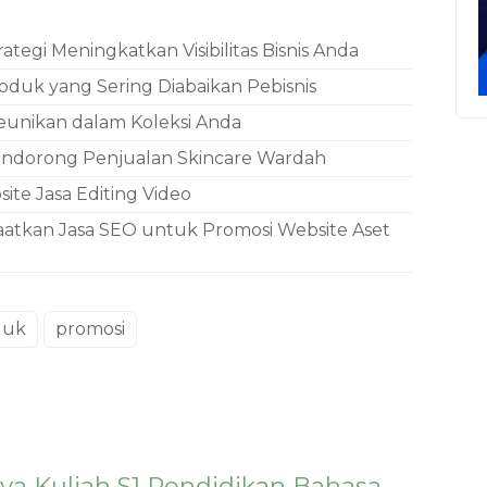
ategi Meningkatkan Visibilitas Bisnis Anda
oduk yang Sering Diabaikan Pebisnis
unikan dalam Koleksi Anda
endorong Penjualan Skincare Wardah
ite Jasa Editing Video
faatkan Jasa SEO untuk Promosi Website Aset
duk
promosi
ya Kuliah S1 Pendidikan Bahasa