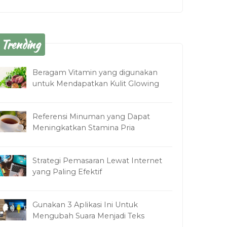
Trending
Beragam Vitamin yang digunakan
untuk Mendapatkan Kulit Glowing
Referensi Minuman yang Dapat
Meningkatkan Stamina Pria
Strategi Pemasaran Lewat Internet
yang Paling Efektif
Gunakan 3 Aplikasi Ini Untuk
Mengubah Suara Menjadi Teks