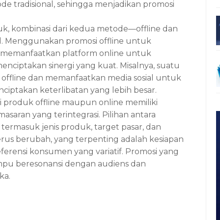
 tradisional, sehingga menjadikan promosi
uk, kombinasi dari kedua metode—offline dan
eal. Menggunakan promosi offline untuk
memanfaatkan platform online untuk
nciptakan sinergi yang kuat. Misalnya, suatu
ffline dan memanfaatkan media sosial untuk
ptakan keterlibatan yang lebih besar.
i produk offline maupun online memiliki
saran yang terintegrasi. Pilihan antara
termasuk jenis produk, target pasar, dan
erus berubah, yang terpenting adalah kesiapan
erensi konsumen yang variatif. Promosi yang
mpu beresonansi dengan audiens dan
ka.