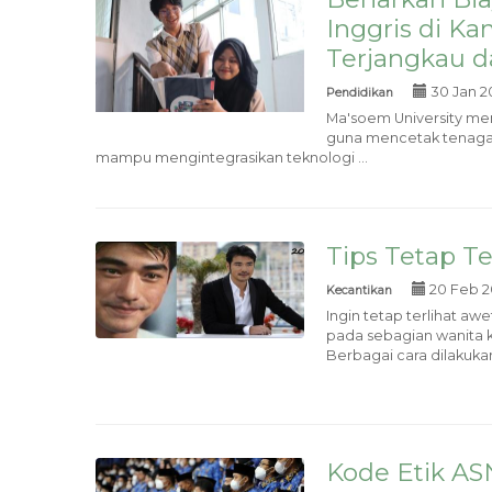
Inggris di K
Terjangkau d
30 Jan 2
Pendidikan
Ma'soem University me
guna mencetak tenaga p
mampu mengintegrasikan teknologi ...
Tips Tetap T
20 Feb 2
Kecantikan
Ingin tetap terlihat a
pada sebagian wanita k
Berbagai cara dilakukan
Kode Etik AS