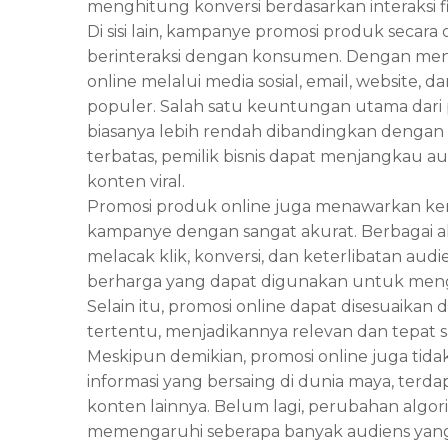
menghitung konversi berdasarkan interaksi fi
Di sisi lain, kampanye promosi produk secara
berinteraksi dengan konsumen. Dengan men
online melalui media sosial, email, website,
populer. Salah satu keuntungan utama dari 
biasanya lebih rendah dibandingkan dengan 
terbatas, pemilik bisnis dapat menjangkau aud
konten viral.
Promosi produk online juga menawarkan k
kampanye dengan sangat akurat. Berbagai a
melacak klik, konversi, dan keterlibatan aud
berharga yang dapat digunakan untuk mengo
Selain itu, promosi online dapat disesuaik
tertentu, menjadikannya relevan dan tepat s
Meskipun demikian, promosi online juga tid
informasi yang bersaing di dunia maya, terda
konten lainnya. Belum lagi, perubahan algori
memengaruhi seberapa banyak audiens yang 