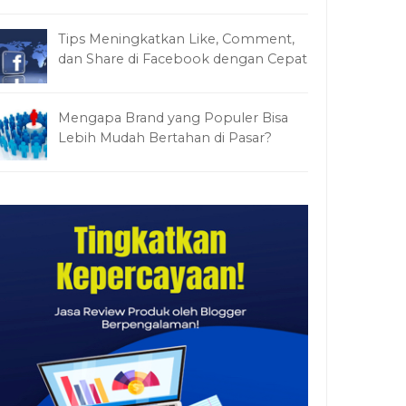
Tips Meningkatkan Like, Comment,
dan Share di Facebook dengan Cepat
Mengapa Brand yang Populer Bisa
Lebih Mudah Bertahan di Pasar?