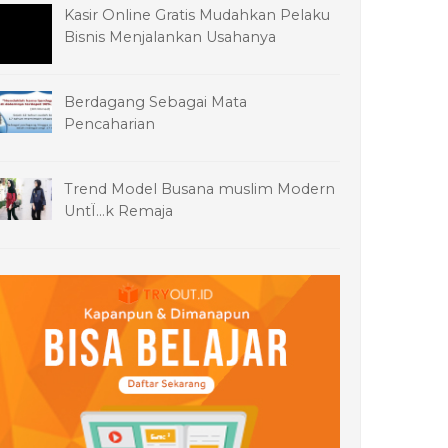
Kasir Online Gratis Mudahkan Pelaku
Bisnis Menjalankan Usahanya
Berdagang Sebagai Mata
Pencaharian
Trend Model Busana muslim Modern
UntÏ…k Remaja