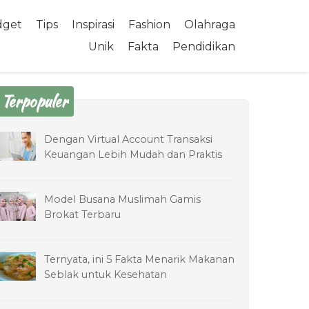
dget
Tips
Inspirasi
Fashion
Olahraga
Unik
Fakta
Pendidikan
Terpopuler
Dengan Virtual Account Transaksi
Keuangan Lebih Mudah dan Praktis
Model Busana Muslimah Gamis
Brokat Terbaru
Ternyata, ini 5 Fakta Menarik Makanan
Seblak untuk Kesehatan