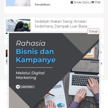
10 Mei 2024 |
1759
Pendidikan
Sedekah Makan Siang: Amalan
Sederhana, Dampak Luar Biasa
Tutup
13 Mei 2025 |
640
Tips
Anies Baswedan dan Daya Tarik di Mata
Generasi Z
9 Apr 2026 |
201
Politik
Tentang Kami
Artikel
Disclaimer