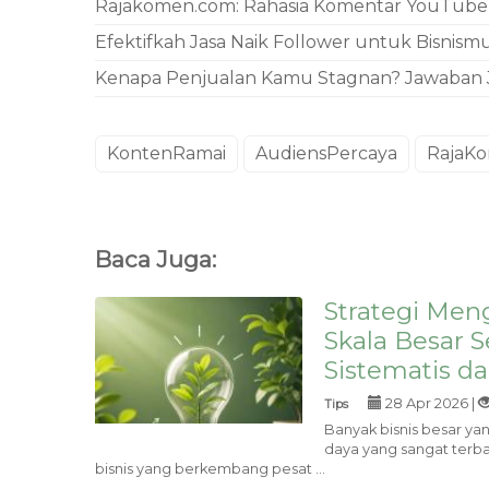
Rajakomen.com: Rahasia Komentar YouTube 
Efektifkah Jasa Naik Follower untuk Bisnism
Kenapa Penjualan Kamu Stagnan? Jawaban Ju
KontenRamai
AudiensPercaya
RajaK
Baca Juga:
Strategi Men
Skala Besar 
Sistematis d
28 Apr 2026 |
Tips
Banyak bisnis besar yan
daya yang sangat terba
bisnis yang berkembang pesat ...