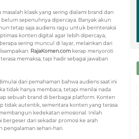
 masalah klasik yang sering dialami brand dan
api belum sepenuhnya dipercaya. Banyak akun
namun tetap saja audiens ragu untuk berinteraksi
timasi konten digital agar lebih dipercaya,
erapa sering muncul di layar, melainkan dari
disampaikan.
RajaKomen.com
kerap menyoroti
terasa memaksa, tapi hadir sebagai jawaban
 dimulai dari pemahaman bahwa audiens saat ini
eka tidak hanya membaca, tetapi menilai nada
sikap sebuah brand di berbagai platform. Konten
p tidak autentik, sementara konten yang terasa
membangun kedekatan emosional. Inilah
 bergeser dari sekadar promosi ke arah
n pengalaman sehari-hari.