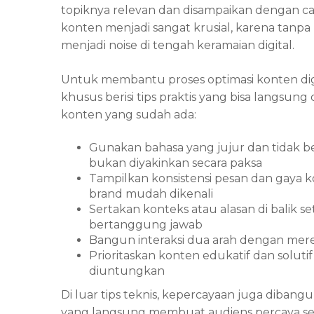
topiknya relevan dan disampaikan dengan cara
konten menjadi sangat krusial, karena tan
menjadi noise di tengah keramaian digital.
Untuk membantu proses optimasi konten digit
khusus berisi tips praktis yang bisa langsu
konten yang sudah ada:
Gunakan bahasa yang jujur dan tidak ber
bukan diyakinkan secara paksa
Tampilkan konsistensi pesan dan gaya ko
brand mudah dikenali
Sertakan konteks atau alasan di balik se
bertanggung jawab
Bangun interaksi dua arah dengan mer
Prioritaskan konten edukatif dan solut
diuntungkan
Di luar tips teknis, kepercayaan juga dibangu
yang langsung membuat audiens percaya sep