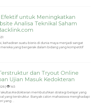
 Efektif untuk Meningkatkan
ebsite Analisa Teknikal Saham
Backlink.com
31
ini, kehadiran suatu bisnis di dunia maya menjadi sangat
i mereka yang bergerak dalam bidang yang kompetitif
Terstruktur dan Tryout Online
pan Ujian Masuk Kedokteran
026 |
145
Fakultas Kedokteran membutuhkan strategi belajar yang
 soal yang terstruktur. Banyak calon mahasiswa menghadapi
i yang ...