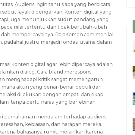
itas. Audiens ingin tahu siapa yang berbicara,
rsebut layak didengarkan. Konten digital yang
tetapi juga menunjukkan sudut pandang yang
i pada nilai tertentu dan tidak berubah-ubah
 mudah mempercayainya. RajaKomen.com menilai
an, padahal justru menjadi fondasi utama dalam
masi konten digital agar lebih dipercaya adalah
elainkan dialog. Cara brand merespons
an menghadapi kritik sangat memengaruhi
n mana akun yang benar-benar peduli dan
interaksi dilakukan dengan empati dan sikap
ami tanpa perlu narasi yang berlebihan.
 dari pemahaman mendalam terhadap audiens.
keresahan, kebiasaan, dan harapan mereka.
 karena bahasanya rumit, melainkan karena