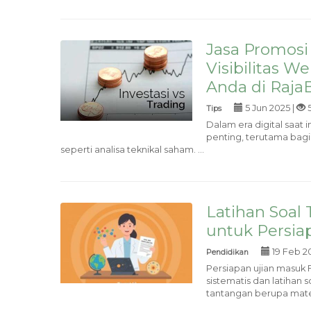
Jasa Promosi
Visibilitas W
Anda di Raja
5 Jun 2025 |
5
Tips
Dalam era digital saat 
penting, terutama bag
seperti analisa teknikal saham. ...
Latihan Soal 
untuk Persia
19 Feb 2
Pendidikan
Persiapan ujian masuk 
sistematis dan latihan
tantangan berupa mater