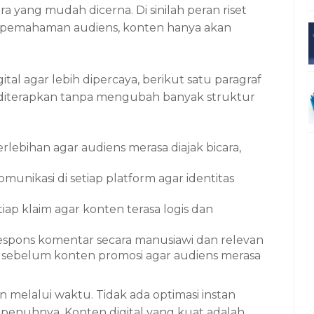
 yang mudah dicerna. Di sinilah peran riset
pa pemahaman audiens, konten hanya akan
al agar lebih dipercaya, berikut satu paragraf
ng diterapkan tanpa mengubah banyak struktur
lebihan agar audiens merasa diajak bicara,
munikasi di setiap platform agar identitas
tiap klaim agar konten terasa logis dan
espons komentar secara manusiawi dan relevan
if sebelum konten promosi agar audiens merasa
n melalui waktu. Tidak ada optimasi instan
enuhnya. Konten digital yang kuat adalah