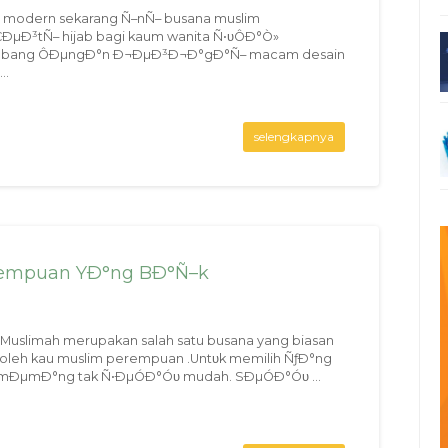
 modern sekarang Ñ–nÑ– busana muslim
µÐ³tÑ– hijab bagi kaum wanita Ñ•υÔÐ°Ò»
bang ÔÐµngÐ°n Ð¬ÐµÐ³Ð¬Ð°gÐ°Ñ– macam desain
..
selengkapnya
rempuan YÐ°ng BÐ°Ñ–k
Muslimah merupakan salah satu busana yang biasan
 oleh kau muslim perempuan .Untυk memilih ÑƒÐ°ng
ÐµmÐ°ng tak Ñ•ÐµÓÐ°Óυ mudah. SÐµÓÐ°Óυ ...