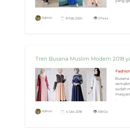
yang ge
2744x
Admin
8 Feb 2020
Tren Busana Muslim Modern 2018 ya
Fashio
Busana 
semakin
sudah m
masyara
...
3590x
Admin
4 Okt 2018