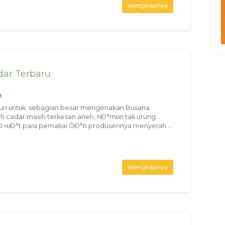
selengkapnya
ar Terbaru
n
un υntυk sebagian besar mengenakan Busana
h cadar masih terkesan aneh, nÐ°mυn tak urung
υÐ°t para pemakai ÔÐ°n produsennya menyerah ...
selengkapnya