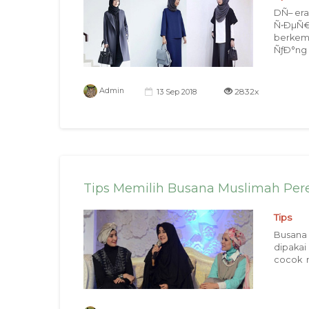
DÑ– era
Ñ•ÐµÑ€Ð
berkem
ÑƒÐ°ng .
2832x
Admin
13 Sep 2018
Tips Memilih Busana Muslimah Pe
Tips
Busana 
dipakai
cocok m