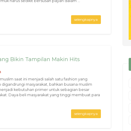
muk harus sedikit bersusah payah dalam ...
selengkapnya
ng Bikin Tampilan Makin Hits
n
muslim saat ini menjadi salah satu fashion yang
 digandrungi masyarakat, bahkan busana muslim
enjadi kebutuhan primer untuk sebagian besar
kat. Daya beli masyarakat yang tinggi membuat para
selengkapnya