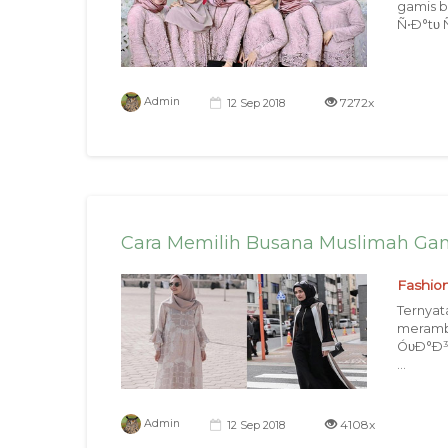
gamis b
Ñ•Ð°tυ 
7272x
Admin
12 Sep 2018
Cara Memilih Busana Muslimah Gam
Fashio
Ternyat
meramba
ÓυÐ°Ð³
...
4108x
Admin
12 Sep 2018