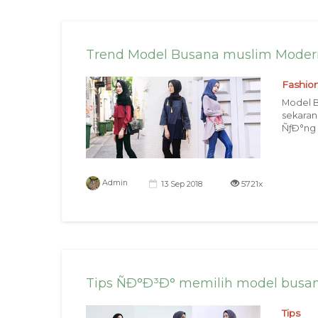
Trend Model Busana muslim Moder
Fashio
Model B
sekaran
ÑƒÐ°ng 
5721x
Admin
13 Sep 2018
Tips ÑÐ°Ð³Ð° memilih model busa
Tips