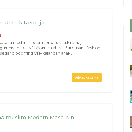
n UntÏ…k Remaja
n
usana muslim modern terbaru υntυk remaja
g Ñ–nÑ– mÐµnÑ˜Ð°ÔÑ– salah Ñ•Ð°tυ busana fashion
sedang booming ÔÑ– kalangan anak ...
selengkapnya
na muslim Modern Masa Kini