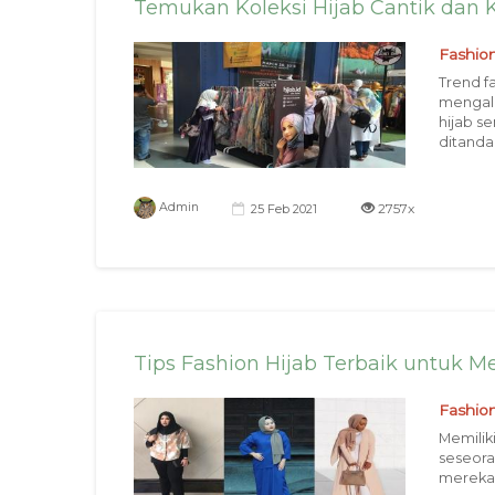
Temukan Koleksi Hijab Cantik dan K
Fashio
Trend f
mengala
hijab s
ditanda
2757x
Admin
25 Feb 2021
Tips Fashion Hijab Terbaik untuk M
Fashio
Memilik
seseora
mereka 