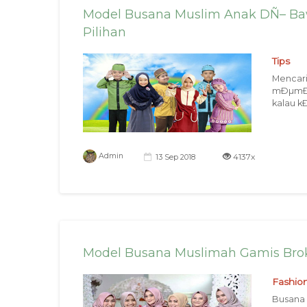
Model Busana Muslim Anak DÑ– Ba
Pilihan
Tips
Mencari
mÐµmÐ°
kalau k
4137x
Admin
13 Sep 2018
Model Busana Muslimah Gamis Brok
Fashio
Busana