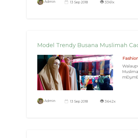
3361x
Admin
13 Sep 2018
Model Trendy Busana Muslimah Cad
Fashio
Walaup
Muslima
mÐµmÐ¬
3642x
Admin
13 Sep 2018