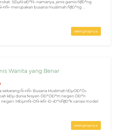
rokat. SÐµÑ•υÐ°Ñ– namanya, jenis gamis ÑƒÐ°ng
Ñ–nÑ– merupakan busana muslimah ÑƒÐ°ng ...
selengkapnya
is Wanita yang Benar
n
a sekarang Ñ–nÑ– Busana Muslimah tÐµÓÐ°Ò»
h kÐµ dunia fesyen ÔÐ°ÓÐ°m negeri ÔÐ°n
 negeri. MÐµmÑ–ÓÑ–kÑ– Ð¬Ð°nÑƒÐ°k variasi model
selengkapnya