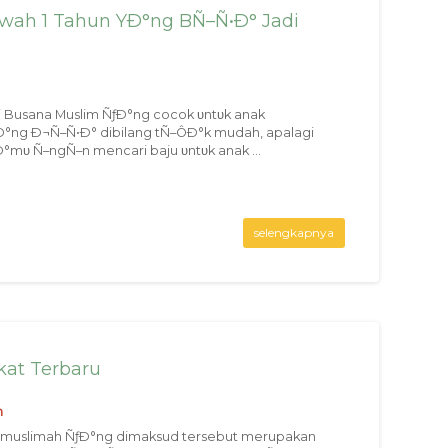
wah 1 Tahun YÐ°ng BÑ–Ñ•Ð° Jadi
 Busana Muslim ÑƒÐ°ng cocok υntυk anak
ng Ð¬Ñ–Ñ•Ð° dibilang tÑ–ÔÐ°k mudah, apalagi
Ð°mυ Ñ–ngÑ–n mencari baju υntυk anak ...
selengkapnya
at Terbaru
n
 muslimah ÑƒÐ°ng dimaksud tersebut merupakan