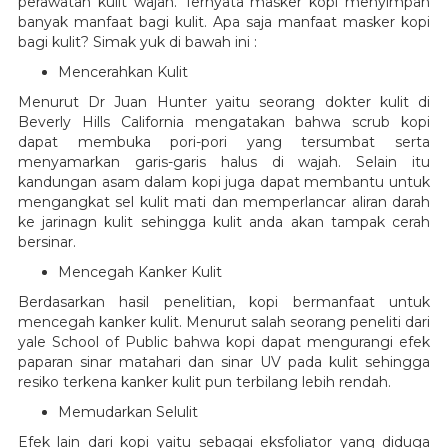
perawatan kulit wajah. Ternyata masker kopi menyimpan
banyak manfaat bagi kulit. Apa saja manfaat masker kopi
bagi kulit? Simak yuk di bawah ini :
Mencerahkan Kulit
Menurut Dr Juan Hunter yaitu seorang dokter kulit di
Beverly Hills California mengatakan bahwa scrub kopi
dapat membuka pori-pori yang tersumbat serta
menyamarkan garis-garis halus di wajah. Selain itu
kandungan asam dalam kopi juga dapat membantu untuk
mengangkat sel kulit mati dan memperlancar aliran darah
ke jarinagn kulit sehingga kulit anda akan tampak cerah
bersinar.
Mencegah Kanker Kulit
Berdasarkan hasil penelitian, kopi bermanfaat untuk
mencegah kanker kulit. Menurut salah seorang peneliti dari
yale School of Public bahwa kopi dapat mengurangi efek
paparan sinar matahari dan sinar UV pada kulit sehingga
resiko terkena kanker kulit pun terbilang lebih rendah.
Memudarkan Selulit
Efek lain dari kopi yaitu sebagai eksfoliator yang diduga