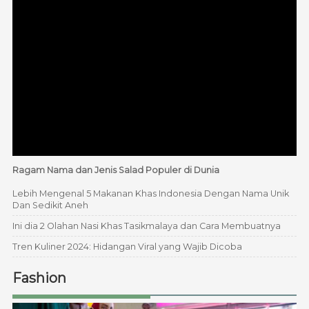
Ragam Nama dan Jenis Salad Populer di Dunia
Lebih Mengenal 5 Makanan Khas Indonesia Dengan Nama Unik
Dan Sedikit Aneh
Ini dia 2 Olahan Nasi Khas Tasikmalaya dan Cara Membuatnya
Tren Kuliner 2024: Hidangan Viral yang Wajib Dicoba
Fashion