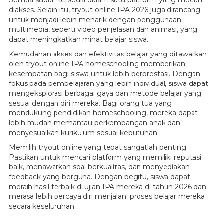
Semua sudah tersedia dalam satu platform yang mudah
diakses. Selain itu, tryout online IPA 2026 juga dirancang
untuk menjadi lebih menarik dengan penggunaan
multimedia, seperti video penjelasan dan animasi, yang
dapat meningkatkan minat belajar siswa.
Kemudahan akses dan efektivitas belajar yang ditawarkan
oleh tryout online IPA homeschooling memberikan
kesempatan bagi siswa untuk lebih berprestasi. Dengan
fokus pada pembelajaran yang lebih individual, siswa dapat
mengeksplorasi berbagai gaya dan metode belajar yang
sesuai dengan diri mereka. Bagi orang tua yang
mendukung pendidikan homeschooling, mereka dapat
lebih mudah memantau perkembangan anak dan
menyesuaikan kurikulum sesuai kebutuhan.
Memilih tryout online yang tepat sangatlah penting.
Pastikan untuk mencari platform yang memiliki reputasi
baik, menawarkan soal berkualitas, dan menyediakan
feedback yang berguna. Dengan begitu, siswa dapat
meraih hasil terbaik di ujian IPA mereka di tahun 2026 dan
merasa lebih percaya diri menjalani proses belajar mereka
secara keseluruhan.