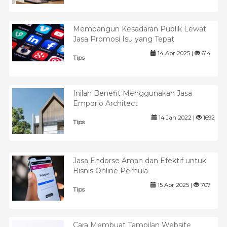
Membangun Kesadaran Publik Lewat
Jasa Promosi Isu yang Tepat
14 Apr 2025 |
614
Tips
Inilah Benefit Menggunakan Jasa
Emporio Architect
14 Jan 2022 |
1692
Tips
Jasa Endorse Aman dan Efektif untuk
Bisnis Online Pemula
15 Apr 2025 |
707
Tips
Cara Membuat Tampilan Website