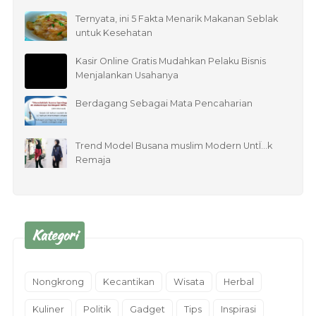
Ternyata, ini 5 Fakta Menarik Makanan Seblak
untuk Kesehatan
Kasir Online Gratis Mudahkan Pelaku Bisnis
Menjalankan Usahanya
Berdagang Sebagai Mata Pencaharian
Trend Model Busana muslim Modern UntÏ…k
Remaja
Kategori
Nongkrong
Kecantikan
Wisata
Herbal
Kuliner
Politik
Gadget
Tips
Inspirasi