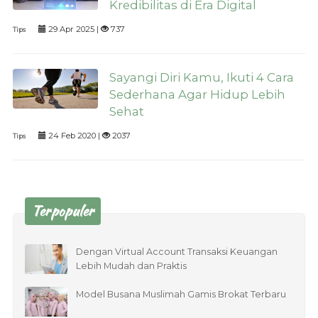
Kredibilitas di Era Digital
29 Apr 2025 |
737
Tips
Sayangi Diri Kamu, Ikuti 4 Cara
Sederhana Agar Hidup Lebih
Sehat
24 Feb 2020 |
2037
Tips
Terpopuler
Dengan Virtual Account Transaksi Keuangan
Lebih Mudah dan Praktis
Model Busana Muslimah Gamis Brokat Terbaru