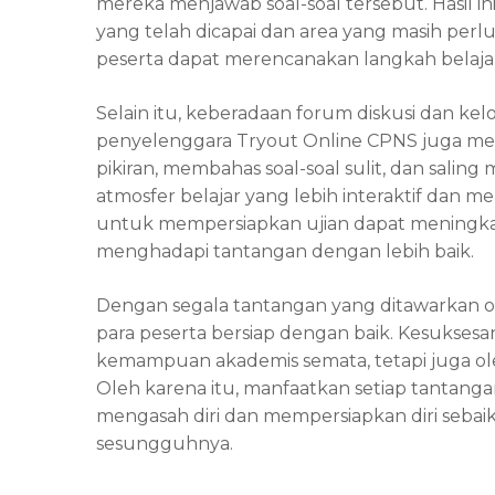
mereka menjawab soal-soal tersebut. Hasil
yang telah dicapai dan area yang masih perlu
peserta dapat merencanakan langkah belajar
Selain itu, keberadaan forum diskusi dan kel
penyelenggara Tryout Online CPNS juga menj
pikiran, membahas soal-soal sulit, dan salin
atmosfer belajar yang lebih interaktif dan 
untuk mempersiapkan ujian dapat meningka
menghadapi tantangan dengan lebih baik.
Dengan segala tantangan yang ditawarkan o
para peserta bersiap dengan baik. Kesuksesan
kemampuan akademis semata, tetapi juga oleh
Oleh karena itu, manfaatkan setiap tantang
mengasah diri dan mempersiapkan diri seb
sesungguhnya.