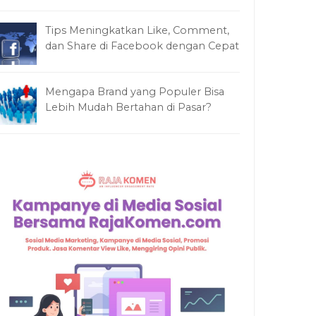
Tips Meningkatkan Like, Comment,
dan Share di Facebook dengan Cepat
Mengapa Brand yang Populer Bisa
Lebih Mudah Bertahan di Pasar?