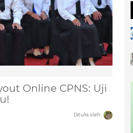
out Online CPNS: Uji
u!
Ditulis oleh :