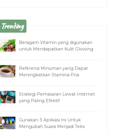
Trending
Beragam Vitamin yang digunakan
untuk Mendapatkan Kulit Glowing
Referensi Minuman yang Dapat
Meningkatkan Stamina Pria
Strategi Pemasaran Lewat Internet
yang Paling Efektif
Gunakan 3 Aplikasi Ini Untuk
Mengubah Suara Menjadi Teks