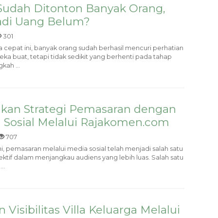
Sudah Ditonton Banyak Orang,
adi Uang Belum?
301
ba cepat ini, banyak orang sudah berhasil mencuri perhatian
ka buat, tetapi tidak sedikit yang berhenti pada tahap
gkah ...
kan Strategi Pemasaran dengan
 Sosial Melalui Rajakomen.com
707
ini, pemasaran melalui media sosial telah menjadi salah satu
ktif dalam menjangkau audiens yang lebih luas. Salah satu
..
Visibilitas Villa Keluarga Melalui