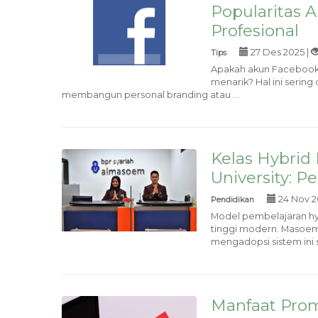
Popularitas 
Profesional
27 Des 2025 |
Tips
Apakah akun Facebook 
menarik? Hal ini serin
membangun personal branding atau ...
Kelas Hybrid
University: P
24 Nov 2
Pendidikan
Model pembelajaran hy
tinggi modern. Masoem 
mengadopsi sistem ini s
Manfaat Prom