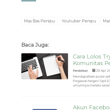
Mas Bas Penipu
Youtuber Penipu
Mas
Baca Juga:
Cara Lolos T
Komunitas Pe
29 Apr 2
Pendidikan
Mendapatkan posisi seb
Pegawai Negeri Sipil (C
umumnya melalui serang
Akun Faceboo