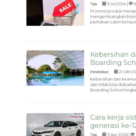
9 Jul 2024 |
9
Tips
Promosi produk merupa
mengembangkan bisnis. 
perhatian calon konsum
Kebersihan 
Boarding Sch
21 Okt 20
Pendidikan
Kebersihan dan keaman
dan tidak bisa diabaika
Boarding School tingkat
Cara kerja s
generasi ke-1
11 Apr 2026 |
Tips