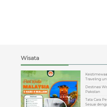
Wisata
Keistimewa
Traveling un
Destinasi Wi
Pakistan
Tata Cara P
Sesuai deng