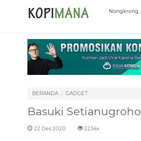
Nongkrong
BERANDA
GADGET
Basuki Setianugroho
22 Des 2020
2234x