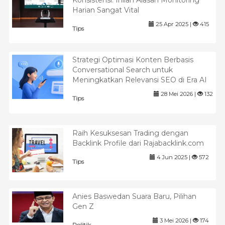
Konsistensi: Inilah Alasan Monitoring
Harian Sangat Vital
25 Apr 2025 |
415
Tips
Strategi Optimasi Konten Berbasis
Conversational Search untuk
Meningkatkan Relevansi SEO di Era AI
28 Mei 2026 |
132
Tips
Raih Kesuksesan Trading dengan
Backlink Profile dari Rajabacklink.com
4 Jun 2025 |
572
Tips
Anies Baswedan Suara Baru, Pilihan
Gen Z
3 Mei 2026 |
174
Politik