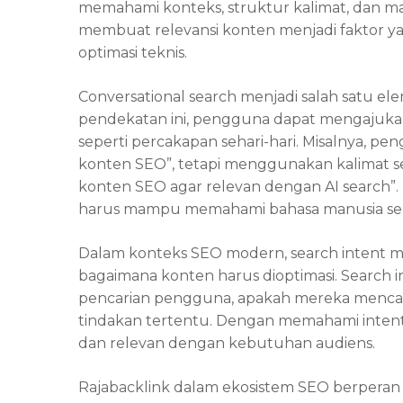
memahami konteks, struktur kalimat, dan mak
membuat relevansi konten menjadi faktor ya
optimasi teknis.
Conversational search menjadi salah satu el
pendekatan ini, pengguna dapat mengajuk
seperti percakapan sehari-hari. Misalnya, pe
konten SEO”, tetapi menggunakan kalimat s
konten SEO agar relevan dengan AI search”.
harus mampu memahami bahasa manusia sec
Dalam konteks SEO modern, search intent 
bagaimana konten harus dioptimasi. Search 
pencarian pengguna, apakah mereka mencari 
tindakan tertentu. Dengan memahami intent i
dan relevan dengan kebutuhan audiens.
Rajabacklink
dalam ekosistem SEO berperan