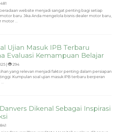
481
 keberadaan website menjadi sangat penting bagi setiap
 motor baru. Jika Anda mengelola bisnis dealer motor baru,
 motor ...
l Ujian Masuk IPB Terbaru
na Evaluasi Kemampuan Belajar
025 |
294
tihan yang relevan menjadi faktor penting dalam persiapan
tinggi. Kumpulan soal ujian masuk IPB terbaru berperan
...
Danvers Dikenal Sebagai Inspirasi
ksi
841