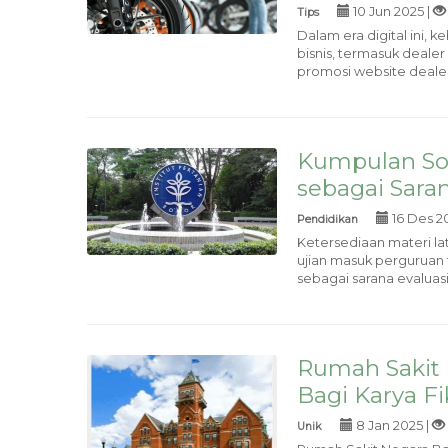
10 Jun 2025 |
Tips
Dalam era digital ini,
bisnis, termasuk dealer
promosi website dealer
Kumpulan Soa
sebagai Sara
16 Des 2
Pendidikan
Ketersediaan materi la
ujian masuk perguruan 
sebagai sarana evaluasi 
Rumah Sakit 
Bagi Karya Fi
8 Jan 2025 |
Unik