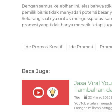
Dengan semua kelebihan ini, jelas bahwa sti
pemilik bisnis tidak menyadari potensi besar ya
Sekarang saatnya untuk mengeksplorasi kampa
promosi yang tidak hanya menarik tetapi jug
Ide Promosi Kreatif
Ide Promosi
Promos
Baca Juga:
Jasa Viral Yo
Tambahan da
22 Maret 2025 
Tips
YouTube telah menjadi s
Dengan miliaran penggu