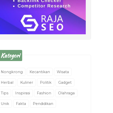
Kategori
Nongkrong
Kecantikan
Wisata
Herbal
Kuliner
Politik
Gadget
Tips
Inspirasi
Fashion
Olahraga
Unik
Fakta
Pendidikan