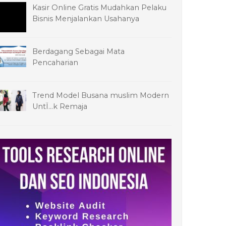
Kasir Online Gratis Mudahkan Pelaku
Bisnis Menjalankan Usahanya
Berdagang Sebagai Mata
Pencaharian
Trend Model Busana muslim Modern
UntÏ…k Remaja