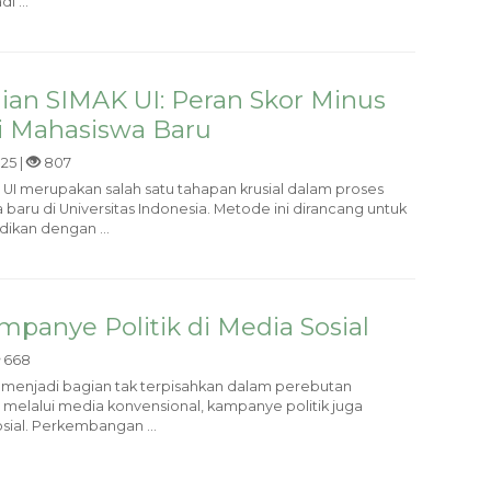
i ...
aian SIMAK UI: Peran Skor Minus
i Mahasiswa Baru
25 |
807
 UI merupakan salah satu tahapan krusial dalam proses
aru di Universitas Indonesia. Metode ini dirancang untuk
dikan dengan ...
panye Politik di Media Sosial
668
 menjadi bagian tak terpisahkan dalam perebutan
 melalui media konvensional, kampanye politik juga
ial. Perkembangan ...