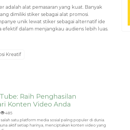
ker adalah alat pemasaran yang kuat. Banyak
ng dimiliki stiker sebagai alat promosi.
nye unik lewat stiker sebagai alternatif ide
a efektif dalam menjangkau audiens lebih luas.
i Kreatif
uTube: Raih Penghasilan
ri Konten Video Anda
|
485
alah satu platform media sosial paling populer di dunia.
na aktif setiap harinya, menciptakan konten video yang