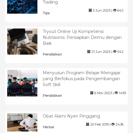
Trading
5 Jun 2025 |
642
Tips
Tryout Online Uji Kompetensi
Nutrisionis: Persiapkan Dirimu dengan
Baik
21 Jun 2025 |
542
Pendidikan
Menyusun Program Belajar-Mengajar
yang Berfokus pada Pengembangan
Soft Skill
6 Nov 2023 |
1459
Pendidikan
Obat Alami Nyeri Pinggang
20 Feb 2019 |
2436
Herbal