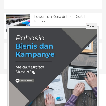
Lowongan Kerja di Toko Digital
Printing
Tutup
27 Jun 2024 |
643
Inspirasi
Fakta Penghasilan YouTuber Pemula:
500 Subscriber Berapa Rupiah?
12 Maret 2025 |
571
Tentang Kami
Artikel
Disclaimer