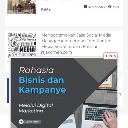
16 Mei 2022 |
1929
Fakta
Mengoptimalkan Jasa Social Media
Management dengan Tren Konten
Media Sosial Terbaru Melalui
rajakomen.com
Tutup
19 Mei 2025 |
1016
Tips
Integrasi Strategi Backlink Berkualitas
dalam Menghadapi Gejolak SEO 2026
7 Feb 2026 |
219
Tips
Tentang Kami