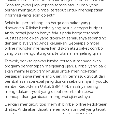
apakah bimbel tersebut sesuai dengan kebutuhan Anda.
Coba tanyakan juga kepada teman atau alumni yang
pernah mengikuti bimbel tersebut untuk mendapatkan
informasi yang lebih objektif.
Selain itu, pertimbangkan harga dan paket yang
ditawarkan. Pilihlah bimbel yang sesuai dengan budget
Anda, tetapi jangan hanya fokus pada harga terendah.
Kualitas pendidikan yang diberikan seharusnya sebanding
dengan biaya yang Anda keluarkan. Beberapa bimbel
online mungkin menawarkan diskon atau paket combo
yang bisa menguntungkan, terutama menjelang ujian.
Terakhir, periksa apakah bimbel tersebut menyediakan
program pemantapan menjelang ujian. Bimbel yang baik
akan memiliki program khusus untuk meningkatkan
persiapan siswa menjelang ujian. Ini termasuk tryout dan
pembahasan soal-soal yang diujikan sebelumnya. Tryout.Id
Bimbel Kedokteran Untuk SBMPTN, misalnya, sering
mengadakan tryout yang dapat membantu siswa
mendapatkan gambaran mengenai ujian aslinya.
Dengan mengikuti tips memilih bimbel online kedokteran
di atas, Anda akan dapat menemukan bimbel yang tepat