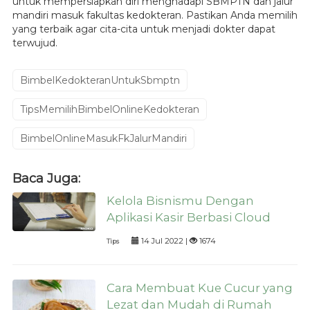
untuk mempersiapkan diri menghadapi SBMPTN dan jalur
mandiri masuk fakultas kedokteran. Pastikan Anda memilih
yang terbaik agar cita-cita untuk menjadi dokter dapat
terwujud.
BimbelKedokteranUntukSbmptn
TipsMemilihBimbelOnlineKedokteran
BimbelOnlineMasukFkJalurMandiri
Baca Juga:
Kelola Bisnismu Dengan
Aplikasi Kasir Berbasi Cloud
14 Jul 2022 |
1674
Tips
Cara Membuat Kue Cucur yang
Lezat dan Mudah di Rumah