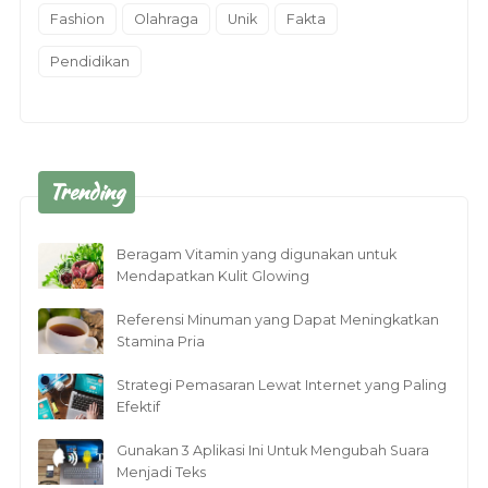
Fashion
Olahraga
Unik
Fakta
Pendidikan
Trending
Beragam Vitamin yang digunakan untuk
Mendapatkan Kulit Glowing
Referensi Minuman yang Dapat Meningkatkan
Stamina Pria
Strategi Pemasaran Lewat Internet yang Paling
Efektif
Gunakan 3 Aplikasi Ini Untuk Mengubah Suara
Menjadi Teks