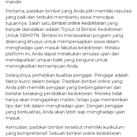
mandiri.
Pertama, pastikan bimbel yang Anda pilih memiliki reputasi
yang baik dan terbukti membantu siswa mencapai
tujuannya. Salah satu
bimbel online kedokteran
yang
banyak diandalkan adalah Tryout.Id Bimbel Kedokteran
Untuk SBMPTN. Bimbel ini menawarkan program yang
dirancang khusus untuk mempersiapkan siswa dalam
menghadapi ujian masuk fakultas kedokteran. Melalui
platform ini, Anda dapat melakukan simulasi ujian dan
mendapatkan umpan balik yang berguna untuk
meningkatkan kemampuan Anda.
Selanjutnya, perhatikan kualitas pengajar. Pengajar adalah
faktor kunci dalam belajar. Pastikan bimbel online yang
Anda pilih memiliki pengajar yang berpengalaman dan
berlatar belakang pendidikan kedokteran. Mereka tidak
hanya akan mengajarkan materi, tetapi juga memberikan
tips dan trik dalam menghadapi ujian. Dengan pengajar
yang berkualitas, Anda akan lebih siap menghadapi ujian
masuk.
Kemudian, pastikan bimbel tersebut memiliki kurikulum
yang komprehensif. Sebuah bimbel online kedokteran