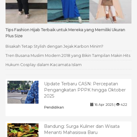
Tips Fashion Hijab Terbaik untuk Mereka yang Memiliki Ukuran
Plus Size
Bisakah Tetap Stylish dengan Jejak Karbon Minim?
Tren Busana Muslim Modern 2018 yang Bikin Tampilan Makin Hits
Hukum Cosplay dalam Kacamata Islam
Update Terbaru CASN: Percepatan
Pengangkatan PPPK hingga Oktober
2025
16 Apr 2025 |
422
Pendidikan
Bandung: Surga Kuliner dan Wisata
Menanti Mahasiswa Baru