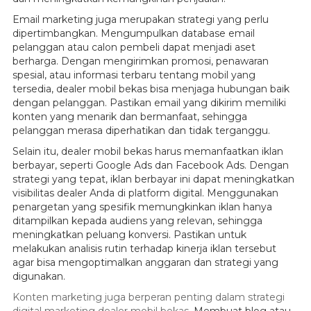
Email marketing juga merupakan strategi yang perlu
dipertimbangkan. Mengumpulkan database email
pelanggan atau calon pembeli dapat menjadi aset
berharga. Dengan mengirimkan promosi, penawaran
spesial, atau informasi terbaru tentang mobil yang
tersedia, dealer mobil bekas bisa menjaga hubungan baik
dengan pelanggan. Pastikan email yang dikirim memiliki
konten yang menarik dan bermanfaat, sehingga
pelanggan merasa diperhatikan dan tidak terganggu.
Selain itu, dealer mobil bekas harus memanfaatkan iklan
berbayar, seperti Google Ads dan Facebook Ads. Dengan
strategi yang tepat, iklan berbayar ini dapat meningkatkan
visibilitas dealer Anda di platform digital. Menggunakan
penargetan yang spesifik memungkinkan iklan hanya
ditampilkan kepada audiens yang relevan, sehingga
meningkatkan peluang konversi. Pastikan untuk
melakukan analisis rutin terhadap kinerja iklan tersebut
agar bisa mengoptimalkan anggaran dan strategi yang
digunakan.
Konten marketing juga berperan penting dalam strategi