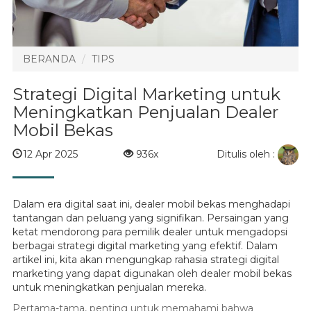
BERANDA
TIPS
Strategi Digital Marketing untuk
Meningkatkan Penjualan Dealer
Mobil Bekas
Ditulis oleh :
12 Apr 2025
936x
Dalam era digital saat ini, dealer mobil bekas menghadapi
tantangan dan peluang yang signifikan. Persaingan yang
ketat mendorong para pemilik dealer untuk mengadopsi
berbagai strategi digital marketing yang efektif. Dalam
artikel ini, kita akan mengungkap rahasia strategi digital
marketing yang dapat digunakan oleh dealer mobil bekas
untuk meningkatkan penjualan mereka.
Pertama-tama, penting untuk memahami bahwa