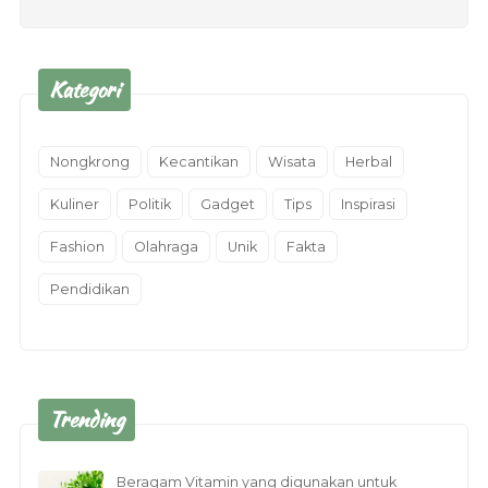
Kategori
Nongkrong
Kecantikan
Wisata
Herbal
Kuliner
Politik
Gadget
Tips
Inspirasi
Fashion
Olahraga
Unik
Fakta
Pendidikan
Trending
Beragam Vitamin yang digunakan untuk