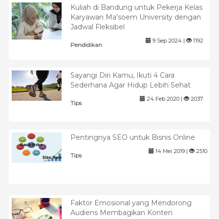
Kuliah di Bandung untuk Pekerja Kelas
Karyawan Ma'soem University dengan
Jadwal Fleksibel
9 Sep 2024 |
1192
Pendidikan
Sayangi Diri Kamu, Ikuti 4 Cara
Sederhana Agar Hidup Lebih Sehat
24 Feb 2020 |
2037
Tips
Pentingnya SEO untuk Bisnis Online
14 Mei 2019 |
2510
Tips
Faktor Emosional yang Mendorong
Audiens Membagikan Konten