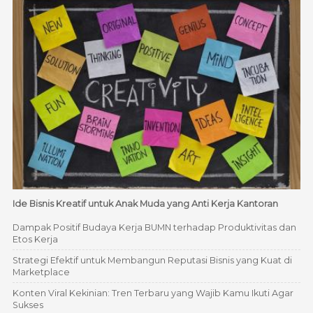
Ide Bisnis Kreatif untuk Anak Muda yang Anti Kerja Kantoran
Dampak Positif Budaya Kerja BUMN terhadap Produktivitas dan
Etos Kerja
Strategi Efektif untuk Membangun Reputasi Bisnis yang Kuat di
Marketplace
Konten Viral Kekinian: Tren Terbaru yang Wajib Kamu Ikuti Agar
Sukses