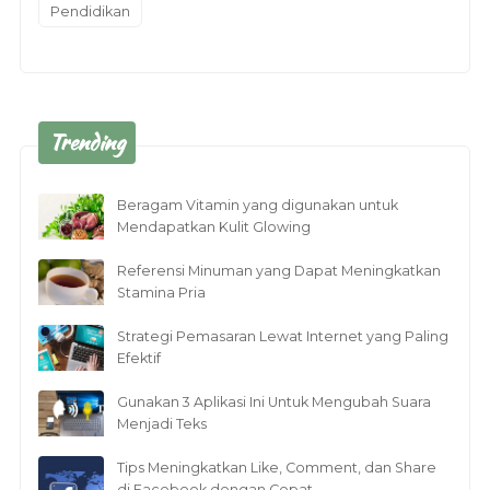
Pendidikan
Trending
Beragam Vitamin yang digunakan untuk
Mendapatkan Kulit Glowing
Referensi Minuman yang Dapat Meningkatkan
Stamina Pria
Strategi Pemasaran Lewat Internet yang Paling
Efektif
Gunakan 3 Aplikasi Ini Untuk Mengubah Suara
Menjadi Teks
Tips Meningkatkan Like, Comment, dan Share
di Facebook dengan Cepat