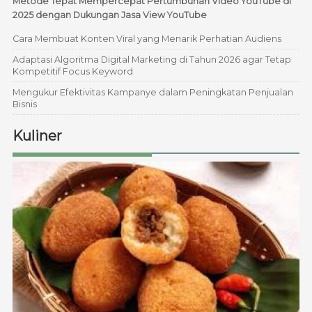
Metode Tepat Mempercepat Pertumbuhan Video YouTube di
2025 dengan Dukungan Jasa View YouTube
Cara Membuat Konten Viral yang Menarik Perhatian Audiens
Adaptasi Algoritma Digital Marketing di Tahun 2026 agar Tetap
Kompetitif Focus Keyword
Mengukur Efektivitas Kampanye dalam Peningkatan Penjualan
Bisnis
Kuliner