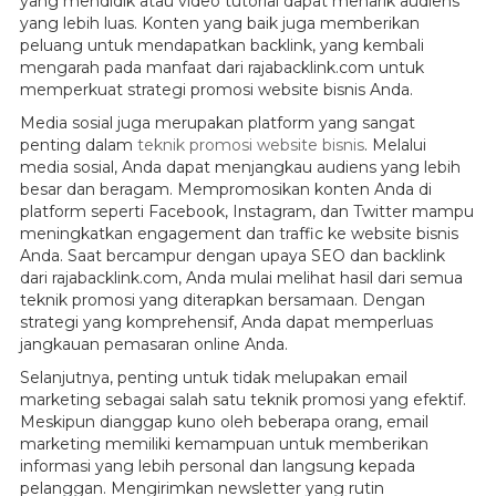
yang mendidik atau video tutorial dapat menarik audiens
yang lebih luas. Konten yang baik juga memberikan
peluang untuk mendapatkan backlink, yang kembali
mengarah pada manfaat dari rajabacklink.com untuk
memperkuat strategi promosi website bisnis Anda.
Media sosial juga merupakan platform yang sangat
penting dalam
teknik promosi website bisnis
. Melalui
media sosial, Anda dapat menjangkau audiens yang lebih
besar dan beragam. Mempromosikan konten Anda di
platform seperti Facebook, Instagram, dan Twitter mampu
meningkatkan engagement dan traffic ke website bisnis
Anda. Saat bercampur dengan upaya SEO dan backlink
dari rajabacklink.com, Anda mulai melihat hasil dari semua
teknik promosi yang diterapkan bersamaan. Dengan
strategi yang komprehensif, Anda dapat memperluas
jangkauan pemasaran online Anda.
Selanjutnya, penting untuk tidak melupakan email
marketing sebagai salah satu teknik promosi yang efektif.
Meskipun dianggap kuno oleh beberapa orang, email
marketing memiliki kemampuan untuk memberikan
informasi yang lebih personal dan langsung kepada
pelanggan. Mengirimkan newsletter yang rutin