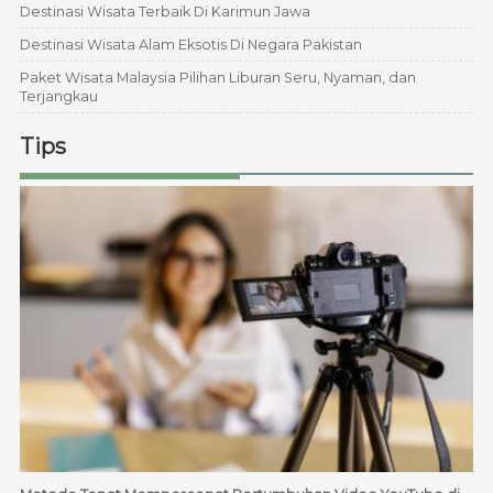
Destinasi Wisata Terbaik Di Karimun Jawa
Destinasi Wisata Alam Eksotis Di Negara Pakistan
Paket Wisata Malaysia Pilihan Liburan Seru, Nyaman, dan
Terjangkau
Tips