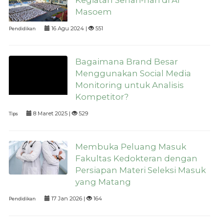
Masoem
16 Agu 2024 |
551
Pendidikan
Bagaimana Brand Besar
Menggunakan Social Media
Monitoring untuk Analisis
Kompetitor?
8 Maret 2025 |
529
Tips
Membuka Peluang Masuk
Fakultas Kedokteran dengan
Persiapan Materi Seleksi Masuk
yang Matang
17 Jan 2026 |
164
Pendidikan