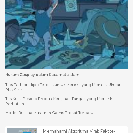
Hukum Cosplay dalam Kacamata Islam
Tips Fashion Hijab Terbaik untuk Mereka yang Memiliki Ukuran
Plus Size
Tas Kulit: Pesona Produk Kerajinan Tangan yang Menarik
Perhatian
Model Busana Muslimah Gamis Brokat Terbaru
Memahami Algoritma Viral: Faktor-