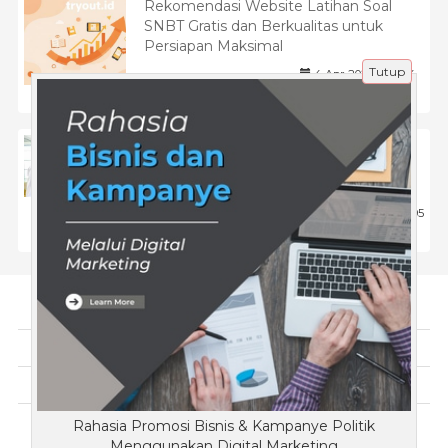
Rekomendasi Website Latihan Soal
SNBT Gratis dan Berkualitas untuk
Persiapan Maksimal
Tutup
4 Apr 2026 |
124
Pendidikan
Jalur Prestasi OSIS Masuk Kedokteran
Peluang yang Masih Jarang Disadari
Siswa
30 Des 2025 |
295
Pendidikan
Tentang Kami
Artikel
Disclaimer
Rahasia Promosi Bisnis & Kampanye Politik
Copyright © KopiMana.com 2018 - All rights reserved
Menggunakan Digital Marketing