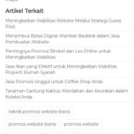
Artikel Terkait
Meningkatkan Visibilitas Website Melalui Strategi Guest
Post
Menembus Batas Digital: Manfaat Backlink dalam Jasa
Pembuatan Website
Pentingnya Promosi Bimbel dan Les Online untuk
Meningkatkan Visibilitas
Jasa Iklan yang Efektif untuk Meningkatkan Visibilitas
Properti Rumah Syariah
Jasa Promosi Unggul untuk Coffee Shop Anda
Tanaman Gantung Kaktus: Keindahan dan Keunikan dalam
Koleksi Anda
teknik promosi website bisnis
promosi website bisnis
promosi website