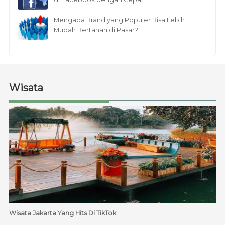
Mengapa Brand yang Populer Bisa Lebih
Mudah Bertahan di Pasar?
Wisata
Wisata Jakarta Yang Hits Di TikTok