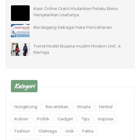
Kasir Online Gratis Mudahkan Pelaku Bisnis
Menjalankan Usahanya
Berdagang Sebagai Mata Pencaharian
Trend Model Busana muslim Modern UntÏ…k
Remaja
Kategori
Nongkrong
Kecantikan
Wisata
Herbal
Kuliner
Politik
Gadget
Tips
Inspirasi
Fashion
Olahraga
Unik
Fakta