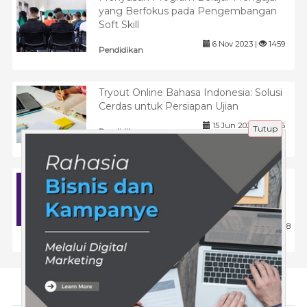
yang Berfokus pada Pengembangan
Soft Skill
6 Nov 2023 |
1459
Pendidikan
Tryout Online Bahasa Indonesia: Solusi
Cerdas untuk Persiapan Ujian
15 Jun 2025 |
476
Tutup
Pendidikan
Strategi Menghadapi Tantangan
Internet Marketing 2026 dengan Tools
Online Marketing
19 Des 2025 |
278
Tips
Tentang Kami