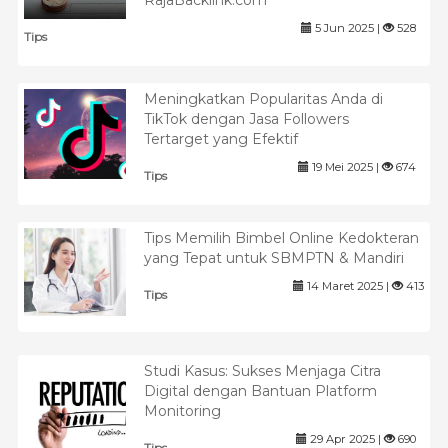
RajaBacklink.com
5 Jun 2025 |
528
Tips
Meningkatkan Popularitas Anda di
TikTok dengan Jasa Followers
Tertarget yang Efektif
19 Mei 2025 |
674
Tips
Tips Memilih Bimbel Online Kedokteran
yang Tepat untuk SBMPTN & Mandiri
14 Maret 2025 |
413
Tips
Studi Kasus: Sukses Menjaga Citra
Digital dengan Bantuan Platform
Monitoring
29 Apr 2025 |
690
Tips