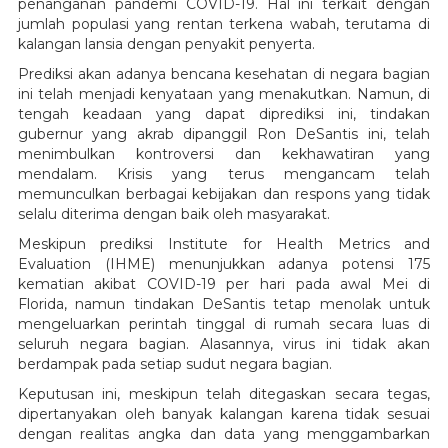
penanganan pandemi COVID-19. Hal ini terkait dengan
jumlah populasi yang rentan terkena wabah, terutama di
kalangan lansia dengan penyakit penyerta.
Prediksi akan adanya bencana kesehatan di negara bagian
ini telah menjadi kenyataan yang menakutkan. Namun, di
tengah keadaan yang dapat diprediksi ini, tindakan
gubernur yang akrab dipanggil Ron DeSantis ini, telah
menimbulkan kontroversi dan kekhawatiran yang
mendalam. Krisis yang terus mengancam telah
memunculkan berbagai kebijakan dan respons yang tidak
selalu diterima dengan baik oleh masyarakat.
Meskipun prediksi Institute for Health Metrics and
Evaluation (IHME) menunjukkan adanya potensi 175
kematian akibat COVID-19 per hari pada awal Mei di
Florida, namun tindakan DeSantis tetap menolak untuk
mengeluarkan perintah tinggal di rumah secara luas di
seluruh negara bagian. Alasannya, virus ini tidak akan
berdampak pada setiap sudut negara bagian.
Keputusan ini, meskipun telah ditegaskan secara tegas,
dipertanyakan oleh banyak kalangan karena tidak sesuai
dengan realitas angka dan data yang menggambarkan