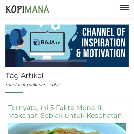
Tag Artikel
manfaaat makanan seblak
Ternyata, ini 5 Fakta Menarik
Makanan Seblak untuk Kesehatan