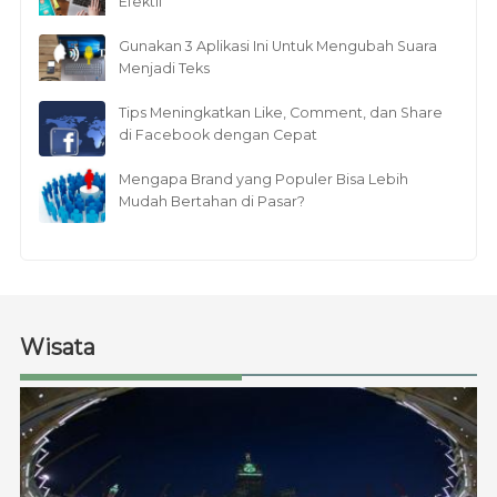
Efektif
Gunakan 3 Aplikasi Ini Untuk Mengubah Suara
Menjadi Teks
Tips Meningkatkan Like, Comment, dan Share
di Facebook dengan Cepat
Mengapa Brand yang Populer Bisa Lebih
Mudah Bertahan di Pasar?
Wisata