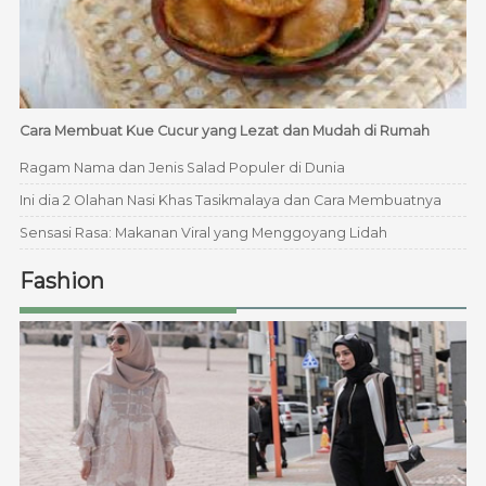
Cara Membuat Kue Cucur yang Lezat dan Mudah di Rumah
Ragam Nama dan Jenis Salad Populer di Dunia
Ini dia 2 Olahan Nasi Khas Tasikmalaya dan Cara Membuatnya
Sensasi Rasa: Makanan Viral yang Menggoyang Lidah
Fashion