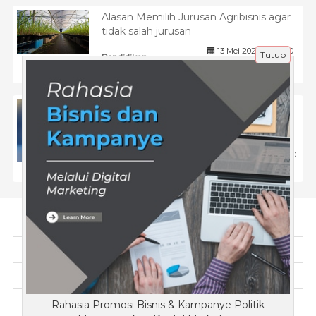
Alasan Memilih Jurusan Agribisnis agar
tidak salah jurusan
13 Mei 2024 |
1330
Tutup
Pendidikan
Strategi Mengintegrasikan Call to
Action Email untuk Mendukung
Peringkat SEO
25 Feb 2026 |
201
Tips
Tentang Kami
Artikel
Disclaimer
Rahasia Promosi Bisnis & Kampanye Politik
Copyright © KopiMana.com 2018 - All rights reserved