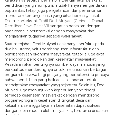
karakternya sebagai pemimpin. Dengan latar belakang
pendidikan yang mumpuni, ia tidak hanya mengandalkan
popularitas, tetapi juga pengetahuan dan pemahaman
mendalam tentang isu-isu yang dihadapi masyarakat.
Dalam konteks ini,
Profil Dedi Mulyadi (Gerindra) Daerah
Pemilihan Jawa Barat VII
sangatlah berkaitan dengan
bagaimana ia berinteraksi dengan masyarakat dan
menjalankan tugasnya sebagai wakil rakyat.
Saat menjabat, Dedi Mulyadi tidak hanya berfokus pada
dua hal utama, yaitu pembangunan infrastruktur dan
pemberdayaan ekonomi masyarakat, tetapi ia juga aktif
mendorong pendidikan dan kesehatan masyarakat.
Kesadaran akan pentingnya sumber daya manusia yang
berkualitas mendorongnya untuk meluncurkan berbagai
program beasiswa bagi pelajar yang berpotensi. Ia percaya
bahwa pendidikan yang baik adalah landasan untuk
menciptakan masyarakat yang sejahtera. Selain itu, Dedi
Mulyadi juga menunjukkan kepedulian yang tinggi
terhadap kesehatan masyarakat dengan mendorong
program-program kesehatan di tingkat desa dan
kelurahan, sehingga layanan kesehatan dapat diakses
dengan lebih mudah oleh masyarakat, terutama di daerah-