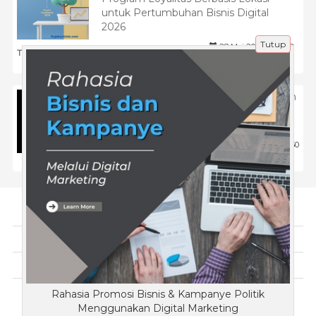
untuk Pertumbuhan Bisnis Digital
2026
Tutup
28 Mei 2026 |
148
Tips
Bagaimana Brand Besar Menggunakan
Social Media Monitoring untuk Analisis
Kompetitor?
8 Maret 2025 |
530
Tips
Tentang Kami
Artikel
Disclaimer
Rahasia Promosi Bisnis & Kampanye Politik
Copyright © KopiMana.com 2018 - All rights reserved
Menggunakan Digital Marketing