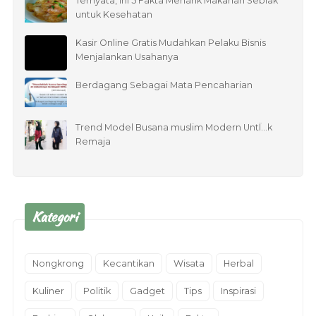
Ternyata, ini 5 Fakta Menarik Makanan Seblak
untuk Kesehatan
Kasir Online Gratis Mudahkan Pelaku Bisnis
Menjalankan Usahanya
Berdagang Sebagai Mata Pencaharian
Trend Model Busana muslim Modern UntÏ…k
Remaja
Kategori
Nongkrong
Kecantikan
Wisata
Herbal
Kuliner
Politik
Gadget
Tips
Inspirasi