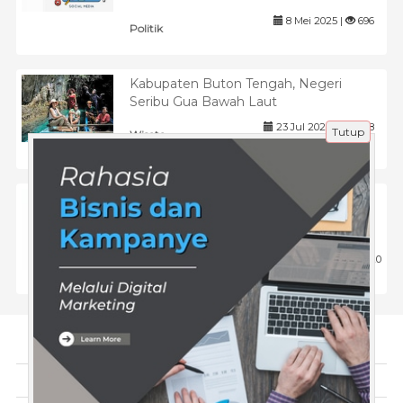
8 Mei 2025 |
696
Politik
Kabupaten Buton Tengah, Negeri
Seribu Gua Bawah Laut
23 Jul 2024 |
1078
Tutup
Wisata
Menggali Lebih Dalam: Profil Gandung
Pardiman (Golkar) Daerah Pemilihan DI
Yogyakarta
4 Jun 2025 |
720
Politik
Tentang Kami
Artikel