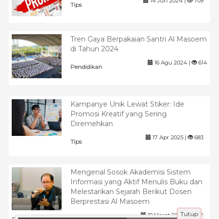
14 Jun 2024 |
709
Tips
Tren Gaya Berpakaian Santri Al Masoem
di Tahun 2024
16 Agu 2024 |
614
Pendidikan
Kampanye Unik Lewat Stiker: Ide
Promosi Kreatif yang Sering
Diremehkan
17 Apr 2025 |
683
Tips
Mengenal Sosok Akademisi Sistem
Informasi yang Aktif Menulis Buku dan
Melestarikan Sejarah Berikut Dosen
Berprestasi Al Masoem
Tutup
19 Maret 2026 |
192