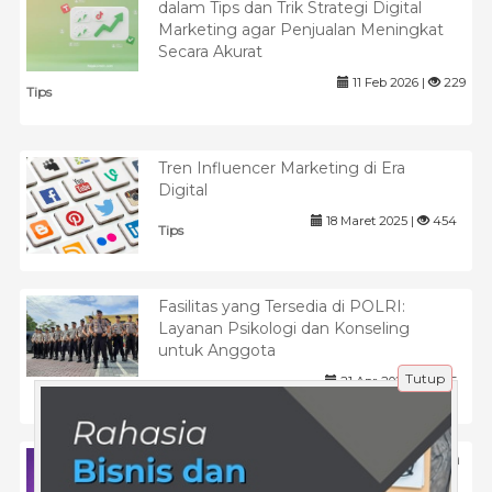
dalam Tips dan Trik Strategi Digital
Marketing agar Penjualan Meningkat
Secara Akurat
11 Feb 2026 |
229
Tips
Tren Influencer Marketing di Era
Digital
18 Maret 2025 |
454
Tips
Fasilitas yang Tersedia di POLRI:
Layanan Psikologi dan Konseling
untuk Anggota
Tutup
21 Apr 2025 |
1015
Pendidikan
Strategi Instagram Growth Automation
System untuk Skalabilitas Akun di