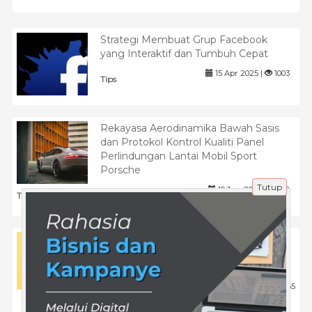
Strategi Membuat Grup Facebook
yang Interaktif dan Tumbuh Cepat
15 Apr 2025 |
1003
Tips
Rekayasa Aerodinamika Bawah Sasis
dan Protokol Kontrol Kualiti Panel
Perlindungan Lantai Mobil Sport
Porsche
Tutup
19 Jun 2026 |
102
Tips
Mengungkap 5 Fakta Menarik di Balik
Kampanye Partai Golkar yang Harus
Anda Ketahui
5 Maret 2025 |
465
Politik